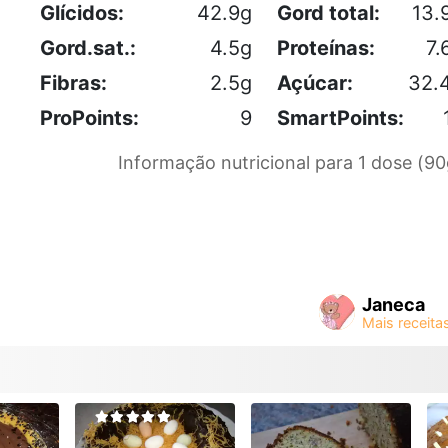
Glícidos:
42.9g
Gord total:
13.
Gord.sat.:
4.5g
Proteínas:
7.
Fibras:
2.5g
Açúcar:
32.
ProPoints:
9
SmartPoints:
Informação nutricional para 1 dose (90
Janeca