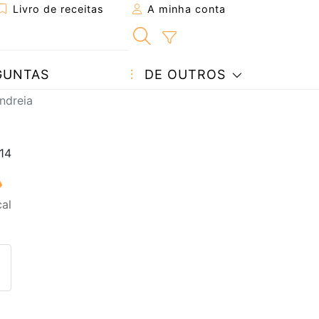
Livro de receitas
A minha conta
GUNTAS
DE OUTROS
ndreia
al
eita a um amigo
ta página
 com o autor da receita
ez esta receita? Compartilhe