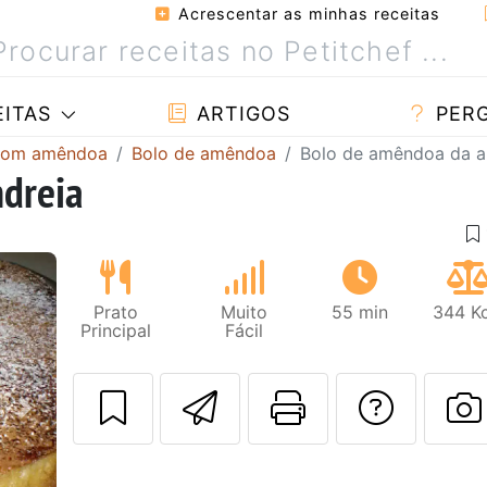
Acrescentar as minhas receitas
ITAS
ARTIGOS
PER
 com amêndoa
Bolo de amêndoa
Bolo de amêndoa da a
dreia
Prato
Muito
55 min
344 Kc
Principal
Fácil
Enviar esta rec
Imprima es
Falar
Next
F