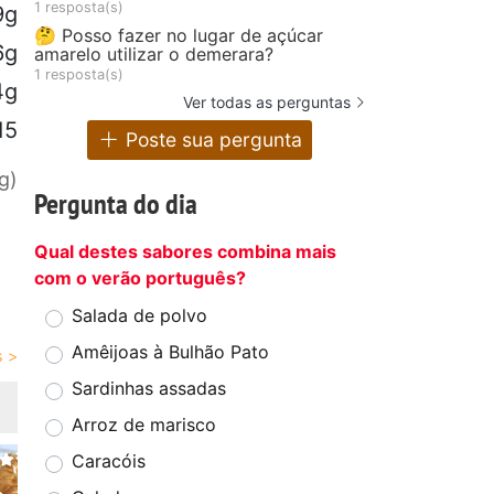
1 resposta(s)
9g
🤔 Posso fazer no lugar de açúcar
6g
amarelo utilizar o demerara?
1 resposta(s)
4g
Ver todas as perguntas
15
Poste sua pergunta
g)
Pergunta do dia
Qual destes sabores combina mais
com o verão português?
Salada de polvo
Amêijoas à Bulhão Pato
Sardinhas assadas
Arroz de marisco
Caracóis