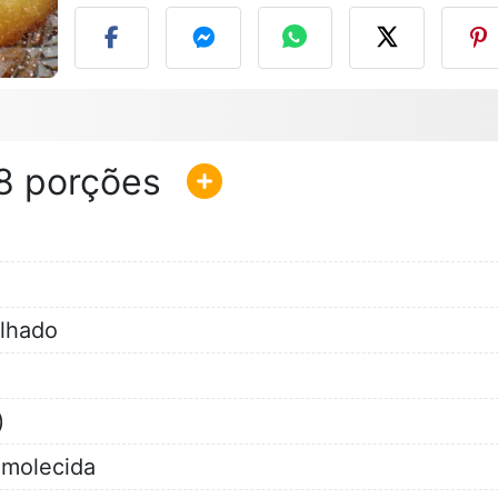
8
ilhado
)
amolecida