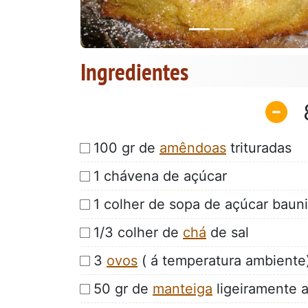
Ingredientes
100 gr de
amêndoas
trituradas
1 chávena de açúcar
1 colher de sopa de açúcar baun
1/3 colher de
chá
de sal
3
ovos
( á temperatura ambiente
50 gr de
manteiga
ligeiramente 