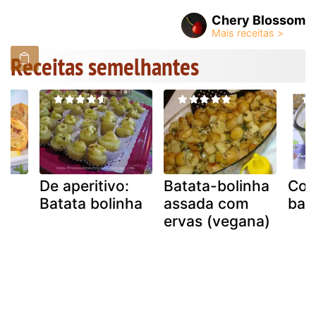
Chery Blossom
Receitas semelhantes
De aperitivo:
Batata-bolinha
Con
Batata bolinha
assada com
bat
ervas (vegana)