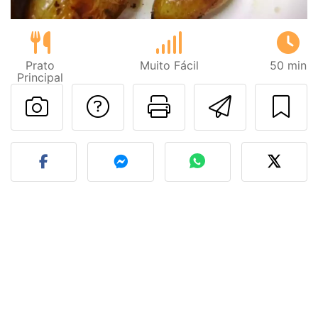
Prato
Muito Fácil
50 min
Principal
Falar com o autor d
Imprima esta
Enviar 
Fez esta receita? Compart