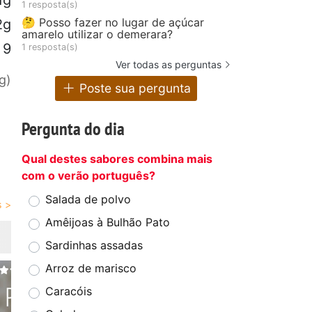
1 resposta(s)
🤔 Posso fazer no lugar de açúcar
2g
amarelo utilizar o demerara?
9
1 resposta(s)
Ver todas as perguntas
g)
Poste sua pergunta
Pergunta do dia
Qual destes sabores combina mais
com o verão português?
Salada de polvo
Amêijoas à Bulhão Pato
Sardinhas assadas
Arroz de marisco
Caracóis