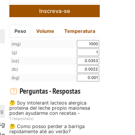
Inscreva-se
Peso
Volume
Temperatura
(mg)
(g)
(oz)
(lb)
(kg)
Perguntas - Respostas
🤔 Soy intolerant lacteos alergica
proteina del leche propio maionesa
 g
poden ayudarme con recetas -
1 resposta(s)
4g
🤔 Como posso perder a barriga
rapidamente até ao verão?
1g