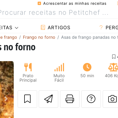
Acrescentar as minhas receitas
ITAS
ARTIGOS
PER
de frango
Frango no forno
Asas de frango panadas no 
 no forno
Prato
Muito
50 min
406 Kc
Principal
Fácil
Enviar esta rec
Imprima es
Falar
Next
F