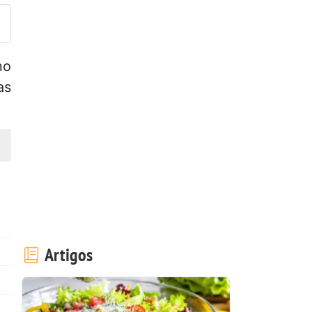
no
as
Artigos