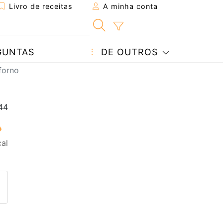
Livro de receitas
A minha conta
GUNTAS
DE OUTROS
forno
al
eita a um amigo
ta página
 com o autor da receita
ez esta receita? Compartilhe