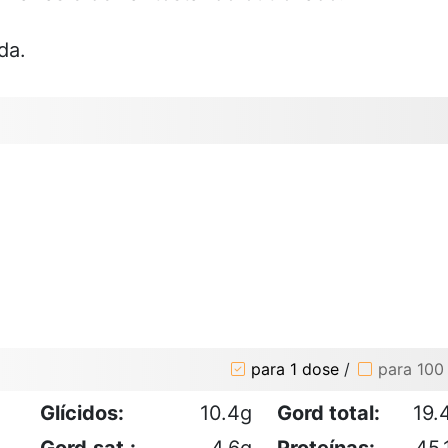
da.
para 1 dose
/
para 100
Glícidos:
10.4g
Gord total:
19.
Gord.sat.:
4.6g
Proteínas:
45.