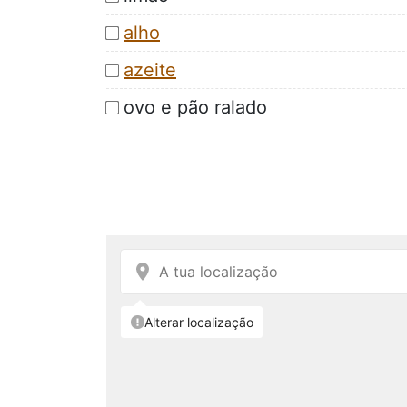
alho
azeite
ovo e pão ralado