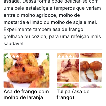
assada
. Dessa forma pode deliciar-se com
uma pele estaladiça e temperos que variam
entre o
molho agridoce
,
molho de
mostarda e limão
ou
molho de soja e mel
.
Experimente também
asa de frango
grelhada ou cozida, para uma refeição mais
saudável.
Asa de frango com
Tulipa (asa de
molho de laranja
frango)