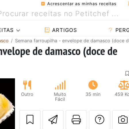
Acrescentar as minhas receitas
ITAS
ARTIGOS
PER
asco
Semana farroupilha - envelope de damasco (doce d
envelope de damasco (doce de
Outro
Muito
35 min
459 Kc
Fácil
Enviar esta rec
Imprima es
Falar