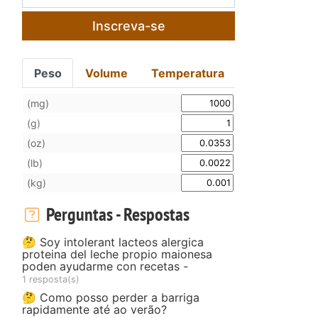
Inscreva-se
Peso
Volume
Temperatura
(mg)
(g)
(oz)
(lb)
(kg)
Perguntas - Respostas
🤔 Soy intolerant lacteos alergica
proteina del leche propio maionesa
poden ayudarme con recetas -
1 resposta(s)
🤔 Como posso perder a barriga
rapidamente até ao verão?