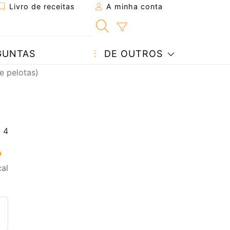
Livro de receitas
A minha conta
GUNTAS
DE OUTROS
e pelotas)
al
eita a um amigo
ta página
 com o autor da receita