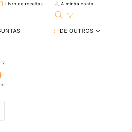
Livro de receitas
A minha conta
GUNTAS
DE OUTROS
in
eita a um amigo
ta página
 com o autor da receita
ez esta receita? Compartilhe