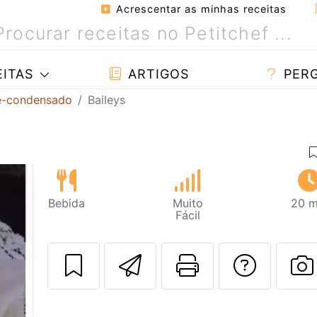
Acrescentar as minhas receitas
ITAS
ARTIGOS
PER
te-condensado
Baileys
Bebida
Muito
20 m
Fácil
Enviar esta rec
Imprima es
Falar
F