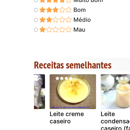
Bom
Médio
Mau
Receitas semelhantes
São marcos
Leite creme
Leite
caseiro
condensa
caseiro (fá