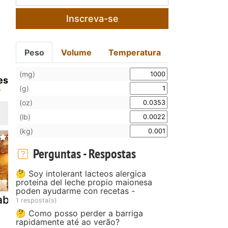
Inscreva-se
Peso
Volume
Temperatura
(mg)
es
(g)
(oz)
(lb)
(kg)
Perguntas - Respostas
🤔 Soy intolerant lacteos alergica
proteina del leche propio maionesa
poden ayudarme con recetas -
abanadas
Latte
Tremendão
1 resposta(s)
macchiato
🤔 Como posso perder a barriga
rapidamente até ao verão?