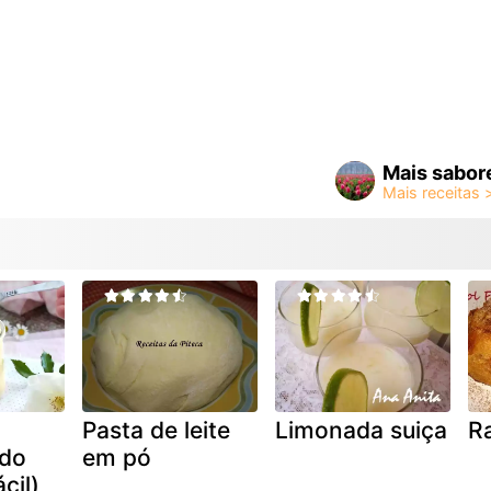
Mais sabor
Pasta de leite
Limonada suiça
R
do
em pó
cil)