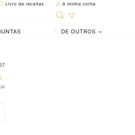
Livro de receitas
A minha conta
GUNTAS
DE OUTROS
al
eita a um amigo
ta página
 com o autor da receita
ez esta receita? Compartilhe