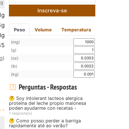
 g
Inscreva-se
1g
4g
Peso
Volume
Temperatura
8g
(mg)
45
(g)
g)
(oz)
(lb)
(kg)
Perguntas - Respostas
🤔 Soy intolerant lacteos alergica
proteina del leche propio maionesa
poden ayudarme con recetas -
1 resposta(s)
🤔 Como posso perder a barriga
rapidamente até ao verão?