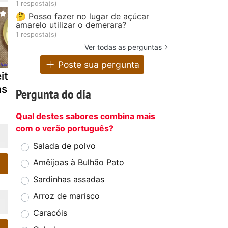
1 resposta(s)
🤔 Posso fazer no lugar de açúcar
amarelo utilizar o demerara?
1 resposta(s)
Ver todas as perguntas
Poste sua pergunta
ite creme
Rabanadas
Ovos neva
seiro
Pergunta do dia
Qual destes sabores combina mais
com o verão português?
Salada de polvo
Amêijoas à Bulhão Pato
Sardinhas assadas
Arroz de marisco
Caracóis