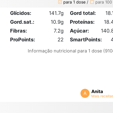
para 1 dose
/
para 100
Glícidos:
141.7g
Gord total:
18.
Gord.sat.:
10.9g
Proteínas:
18.
Fibras:
7.2g
Açúcar:
140.
ProPoints:
22
SmartPoints:
Informação nutricional para 1 dose (910
Anita
A