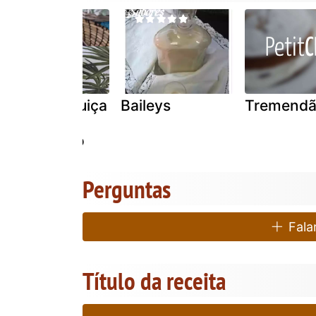
Limonada suiça
Baileys
Tremend
com leite
condensado
Perguntas
Falar
Título da receita