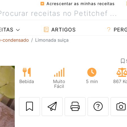
Acrescentar as minhas receitas
ITAS
ARTIGOS
PER
te-condensado
Limonada suiça
Bebida
Muito
5 min
867 Kc
Fácil
Enviar esta rec
Imprima es
Falar
F