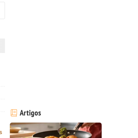
Artigos
s