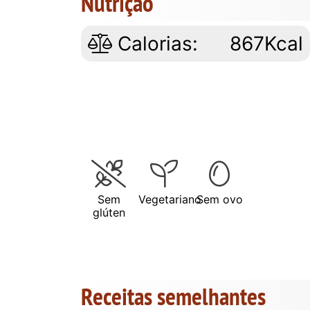
Nutrição
Calorias:
867Kcal
Sem
Vegetariano
Sem ovo
glúten
Receitas semelhantes