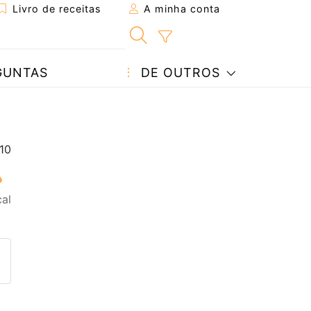
Livro de receitas
A minha conta
GUNTAS
DE OUTROS
al
eita a um amigo
ta página
 com o autor da receita
ez esta receita? Compartilhe