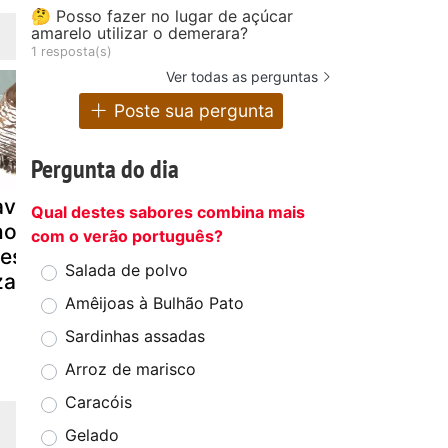
🤔 Posso fazer no lugar de açúcar
amarelo utilizar o demerara?
1 resposta(s)
Ver todas as perguntas
Poste sua pergunta
Pergunta do dia
avê de
Bolachas
Mousse 3
Qual destes sabores combina mais
ocolate, de
húngaras
chocolates
com o verão português?
desenformar"
Salada de polvo
zabel)
Amêijoas à Bulhão Pato
Sardinhas assadas
Arroz de marisco
Caracóis
Gelado