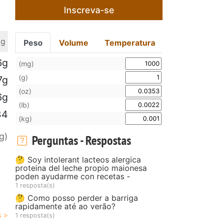
Inscreva-se
 g
Peso
Volume
Temperatura
6g
(mg)
(g)
7g
(oz)
6g
(lb)
34
(kg)
g)
Perguntas - Respostas
🤔 Soy intolerant lacteos alergica
proteina del leche propio maionesa
poden ayudarme con recetas -
1 resposta(s)
🤔 Como posso perder a barriga
rapidamente até ao verão?
1 resposta(s)