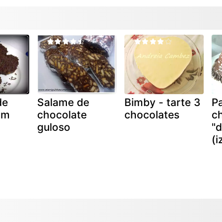
de
Salame de
Bimby - tarte 3
P
om
chocolate
chocolates
ch
guloso
"
(i