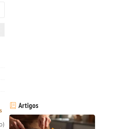
Artigos
s
o)