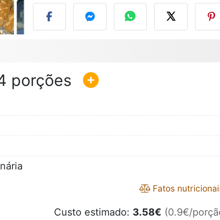
4
nária
Fatos nutricionai
Custo estimado:
3.58
€
(0.9€/porçã