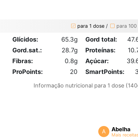
para 1 dose
/
para 100
Glícidos:
65.3g
Gord total:
47.
Gord.sat.:
28.7g
Proteínas:
10.
Fibras:
0.8g
Açúcar:
39.
ProPoints:
20
SmartPoints:
Informação nutricional para 1 dose (140
Abelha
A