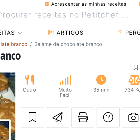
Acrescentar as minhas receitas
ITAS
ARTIGOS
PER
late branco
Salame de chocolate branco
ranco
Outro
Muito
35 min
734 Kc
Fácil
Enviar esta rec
Imprima es
Falar
F