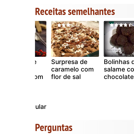
Receitas semelhantes
Copinhos de
Surpresa de
Bolinhas 
creme de
caramelo com
salame c
chocolate com
flor de sal
chocolate
torrone:
aprenda o
truque do
efeito triangular
Perguntas