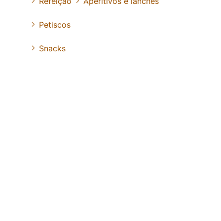
Refeição
Aperitivos e lanches
Petiscos
Snacks