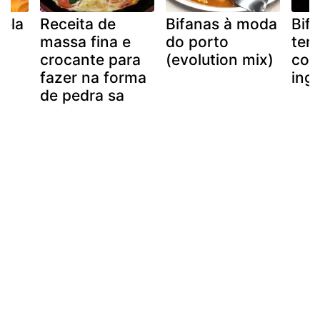
nela
Receita de
Bifanas à moda
Bif
massa fina e
do porto
tem
crocante para
(evolution mix)
com
fazer na forma
ingl
de pedra sa