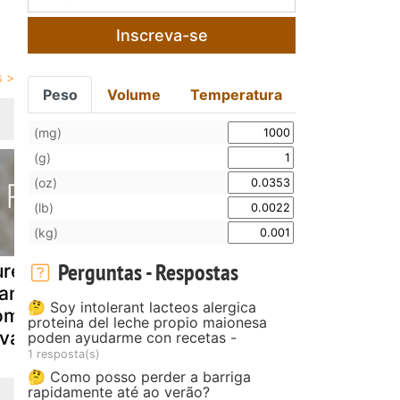
Inscreva-se
Peso
Volume
Temperatura
(mg)
(g)
(oz)
(lb)
(kg)
Perguntas - Respostas
ure de
Arroz integral
Batata ass
andioquinha
com escarola
com casta
🤔 Soy intolerant lacteos alergica
om pesto de
do-pará
proteina del leche propio maionesa
rvas
poden ayudarme con recetas -
1 resposta(s)
🤔 Como posso perder a barriga
rapidamente até ao verão?