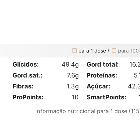
para 1 dose
/
para 100
Glícidos:
49.4g
Gord total:
16.
Gord.sat.:
7.6g
Proteínas:
5.
Fibras:
1.3g
Açúcar:
42.
ProPoints:
10
SmartPoints:
Informação nutricional para 1 dose (115