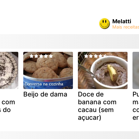
Melatti
Beijo de dama
Doce de
P
e com
banana com
m
s do
cacau (sem
c
açucar)
e