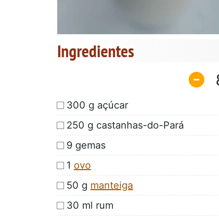
Ingredientes
300 g açúcar
250 g castanhas-do-Pará
9 gemas
1
ovo
50 g
manteiga
30 ml rum