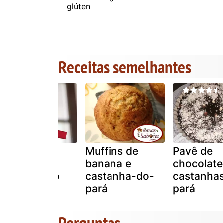
glúten
Receitas semelhantes
Pirulitos de
Muffins de
Pavê de
chocolate e
banana e
chocolat
castanha do
castanha-do-
castanha
pará
pará
pará
Perguntas