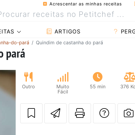
Acrescentar as minhas receitas
ITAS
ARTIGOS
PER
anha-do-pará
Quindim de castanha do pará
o pará
Outro
Muito
55 min
376 Kc
Fácil
Enviar esta rec
Imprima es
Falar
F