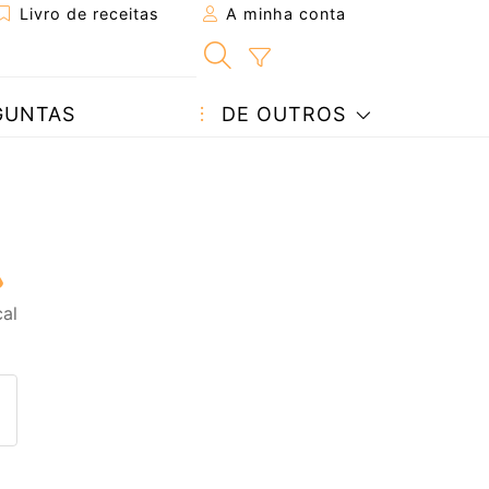
Livro de receitas
A minha conta
GUNTAS
DE OUTROS
al
eita a um amigo
ta página
 com o autor da receita
ez esta receita? Compartilhe