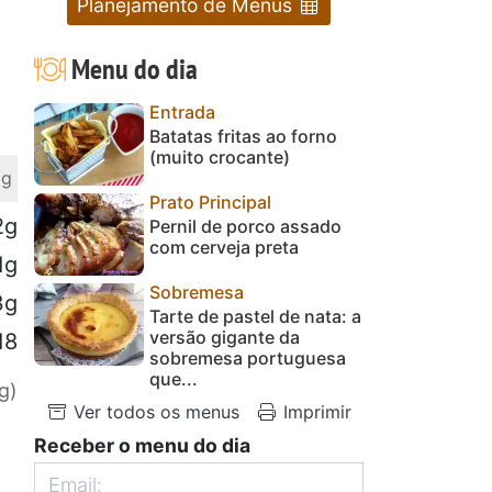
Planejamento de Menus
Menu do dia
Entrada
Batatas fritas ao forno
(muito crocante)
 g
Prato Principal
2g
Pernil de porco assado
com cerveja preta
1g
Sobremesa
3g
Tarte de pastel de nata: a
versão gigante da
18
sobremesa portuguesa
que...
g)
Ver todos os menus
Imprimir
Receber o menu do dia