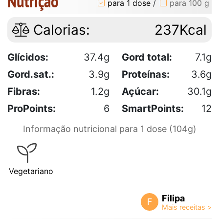
Nutrição
para 1 dose
/
para 100 g
Calorias:
237Kcal
Glícidos:
37.4g
Gord total:
7.1g
Gord.sat.:
3.9g
Proteínas:
3.6g
Fibras:
1.2g
Açúcar:
30.1g
ProPoints:
6
SmartPoints:
12
Informação nutricional para 1 dose (104g)
Vegetariano
Filipa
F