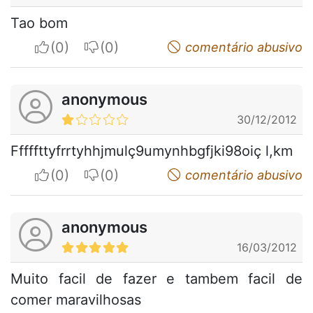
Tao bom
I apreciate
I do not appreciate
comentário abusivo
anonymous
30/12/2012
Fffffttyfrrtyhhjmulç9umynhbgfjki98oiç l,km
I apreciate
I do not appreciate
comentário abusivo
anonymous
16/03/2012
Muito facil de fazer e tambem facil de
comer maravilhosas