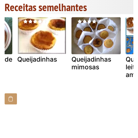
Receitas semelhantes
s de
Queijadinhas
Queijadinhas
Que
mimosas
lei
am