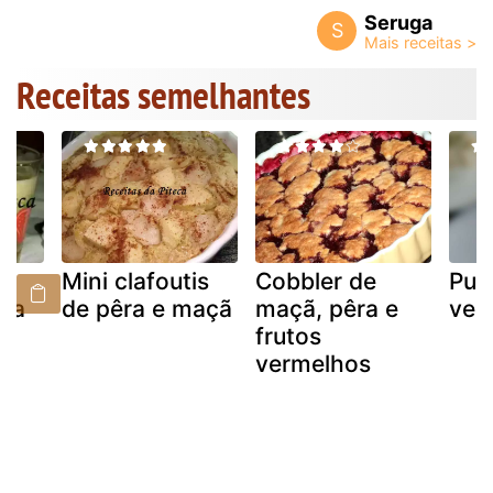
Seruga
S
Receitas semelhantes
al
Mini clafoutis
Cobbler de
Pur
êra
de pêra e maçã
maçã, pêra e
ver
frutos
vermelhos