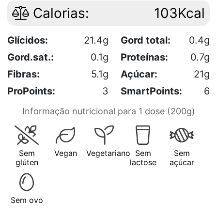
Calorias:
103Kcal
Glícidos:
21.4g
Gord total:
0.4g
Gord.sat.:
0.1g
Proteínas:
0.7g
Fibras:
5.1g
Açúcar:
21g
ProPoints:
3
SmartPoints:
6
Informação nutricional para 1 dose (200g)
Sem
Vegan
Vegetariano
Sem
Sem
glúten
lactose
açúcar
Sem ovo