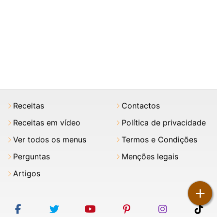
Receitas
Contactos
Receitas em vídeo
Política de privacidade
Ver todos os menus
Termos e Condições
Perguntas
Menções legais
Artigos
+
facebook
twitter
youtube
pinterest
instagram
tik