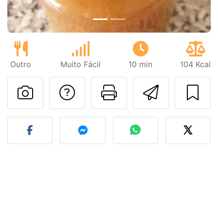
Outro
Muito Fácil
10 min
104 Kcal
Falar com o autor d
Imprima esta
Enviar 
Fez esta receita? Compart