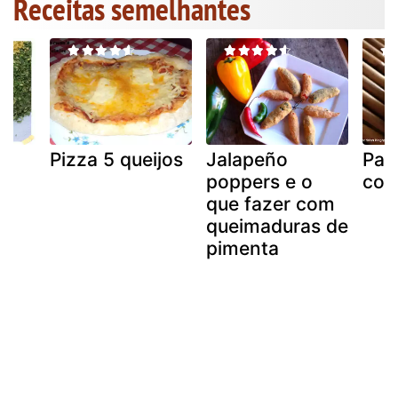
Receitas semelhantes
Pizza 5 queijos
Jalapeño
Pat
poppers e o
cog
que fazer com
queimaduras de
pimenta