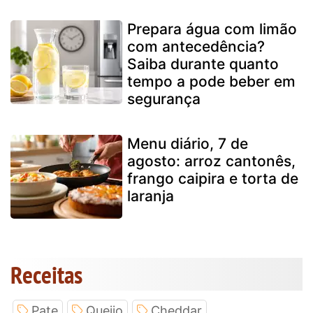
Prepara água com limão
com antecedência?
Saiba durante quanto
tempo a pode beber em
segurança
Menu diário, 7 de
agosto: arroz cantonês,
frango caipira e torta de
laranja
Receitas
Pate
Queijo
Cheddar