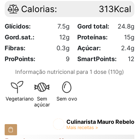
Calorias:
313Kcal
Glícidos:
7.5g
Gord total:
24.8g
Gord.sat.:
12g
Proteínas:
15g
Fibras:
0.3g
Açúcar:
2.4g
ProPoints:
9
SmartPoints:
12
Informação nutricional para 1 dose (110g)
Vegetariano
Sem
Sem ovo
açúcar
Culinarista Mauro Rebelo