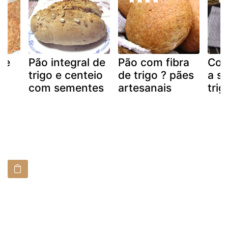
 e
Pão integral de
Pão com fibra
Com
m
trigo e centeio
de trigo ? pães
a s
com sementes
artesanais
trig