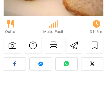
Outro
Muito Fácil
3 h 5 m
Falar com o autor d
Imprima esta
Enviar 
Fez esta receita? Compart