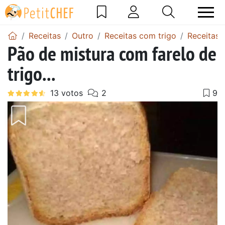
Receitas
Outro
Receitas com trigo
Receitas 
Pão de mistura com farelo de
trigo...