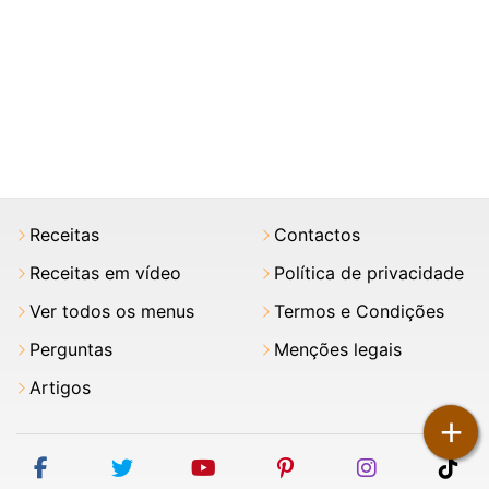
Receitas
Contactos
Receitas em vídeo
Política de privacidade
Ver todos os menus
Termos e Condições
Perguntas
Menções legais
Artigos
+
facebook
twitter
youtube
pinterest
instagram
tik