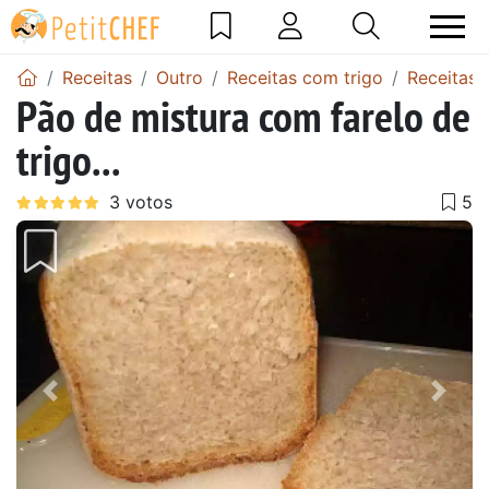
Receitas
Outro
Receitas com trigo
Receitas 
Pão de mistura com farelo de
trigo...
Anterior
Next