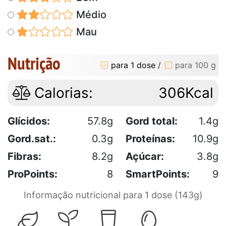
Médio
Mau
Nutrição
para 1 dose
/
para 100 g
Calorias:
306Kcal
Glícidos:
57.8g
Gord total:
1.4g
Gord.sat.:
0.3g
Proteínas:
10.9g
Fibras:
8.2g
Açúcar:
3.8g
ProPoints:
8
SmartPoints:
9
Informação nutricional para 1 dose (143g)