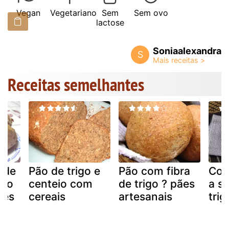
Vegan
Vegetariano
Sem
Sem ovo
lactose
Soniaalexandra
S
Receitas semelhantes
l de
Pão de trigo e
Pão com fibra
Com
eio
centeio com
de trigo ? pães
a s
tes
cereais
artesanais
trig