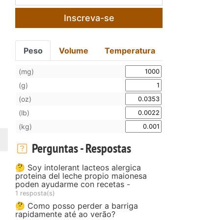
Inscreva-se
.
Peso
Volume
Temperatura
(mg)
(g)
(oz)
(lb)
(kg)
Perguntas - Respostas
🤔 Soy intolerant lacteos alergica
proteina del leche propio maionesa
poden ayudarme con recetas -
1 resposta(s)
🤔 Como posso perder a barriga
rapidamente até ao verão?