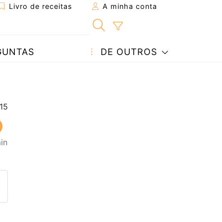
Livro de receitas
A minha conta
GUNTAS
DE OUTROS
in
eita a um amigo
ta página
 com o autor da receita
ez esta receita? Compartilhe