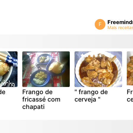
Freemind
F
de
Frango de
" frango de
F
fricassé com
cerveja "
ce
chapati