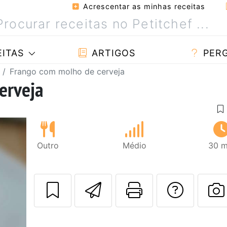
Acrescentar as minhas receitas
ITAS
ARTIGOS
PER
Frango com molho de cerveja
erveja
Outro
Médio
30 m
Enviar esta rec
Imprima es
Falar
F