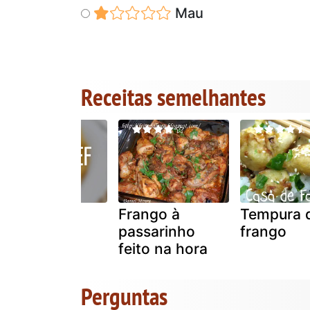
Mau
Receitas semelhantes
Frango à
Frango à
Tempura 
sagres
passarinho
frango
feito na hora
Perguntas