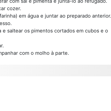
rar com sal e pimenta e juntá-lo ao refugado.
xar cozer.
farinha) em água e juntar ao preparado anterior
esso.
a e saltear os pimentos cortados em cubos e o
r.
ompanhar com o molho à parte.