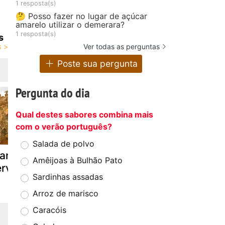
1 resposta(s)
🤔 Posso fazer no lugar de açúcar
amarelo utilizar o demerara?
1 resposta(s)
s
Ver todas as perguntas
Poste sua pergunta
Pergunta do dia
Qual destes sabores combina mais
com o verão português?
Salada de polvo
rango com
Falso frango ao
Coxa de fr
Amêijoas à Bulhão Pato
rveja
molho pardo
marinada d
Sardinhas assadas
fabi.
Arroz de marisco
Caracóis