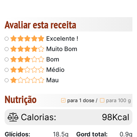
Avaliar esta receita
Excelente !
Muito Bom
Bom
Médio
Mau
Nutrição
para 1 dose
/
para 100 g
Calorias:
98Kcal
Glícidos:
18.5g
Gord total:
0.9g