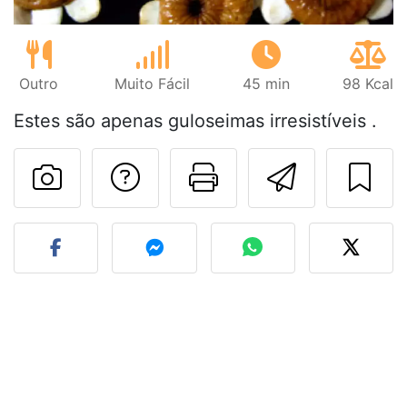
Outro
Muito Fácil
45 min
98 Kcal
Estes são apenas guloseimas irresistíveis .
Falar com o autor d
Imprima esta
Enviar 
Fez esta receita? Compart