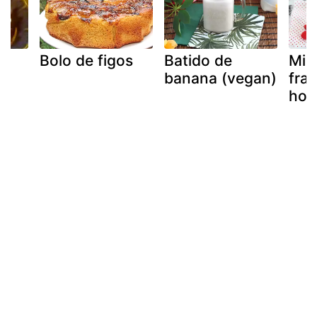
Bolo de figos
Batido de
Mil
e
banana (vegan)
fra
hor