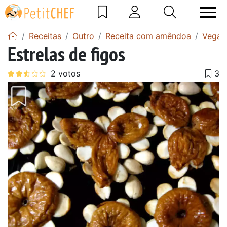
Receitas
Outro
Receita com amêndoa
Vegan
Estrelas de figos