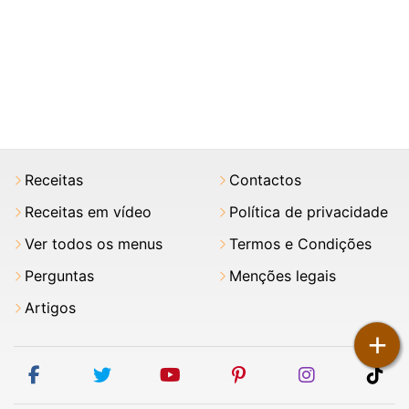
Receitas
Contactos
Receitas em vídeo
Política de privacidade
Ver todos os menus
Termos e Condições
Perguntas
Menções legais
Artigos
+
facebook
twitter
youtube
pinterest
instagram
tik