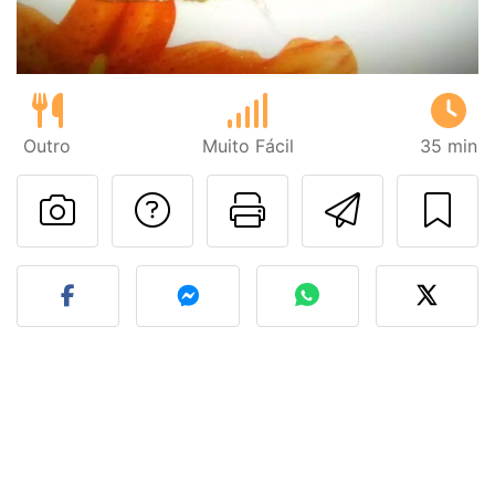
Outro
Muito Fácil
35 min
Falar com o autor d
Imprima esta
Enviar 
Fez esta receita? Compart