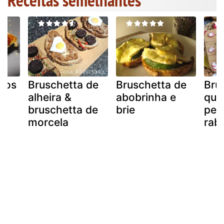
 dos
Bruschetta de
Bruschetta de
Bru
;)
alheira &
abobrinha e
que
bruschetta de
brie
pep
morcela
rab