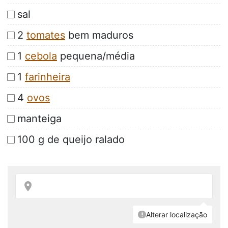
sal
2
tomates
bem maduros
1
cebola
pequena/média
1
farinheira
4
ovos
manteiga
100 g de queijo ralado