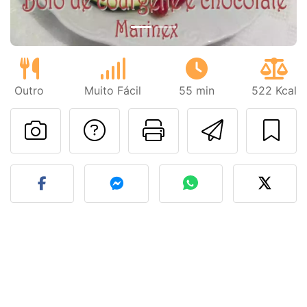
Outro
Muito Fácil
55 min
522 Kcal
Falar com o autor d
Imprima esta
Enviar 
Fez esta receita? Compart