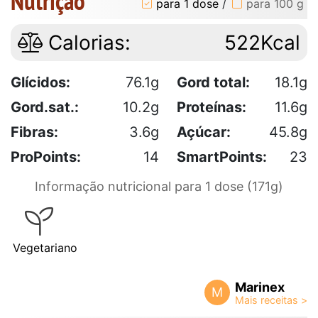
Nutrição
para 1 dose
/
para 100 g
Calorias:
522Kcal
Glícidos:
76.1g
Gord total:
18.1g
Gord.sat.:
10.2g
Proteínas:
11.6g
Fibras:
3.6g
Açúcar:
45.8g
ProPoints:
14
SmartPoints:
23
Informação nutricional para 1 dose (171g)
Vegetariano
Marinex
M