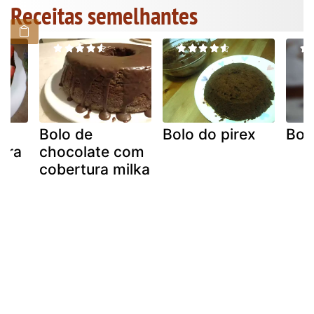
Receitas semelhantes
Bolo de
Bolo do pirex
Bol
ara
chocolate com
cobertura milka