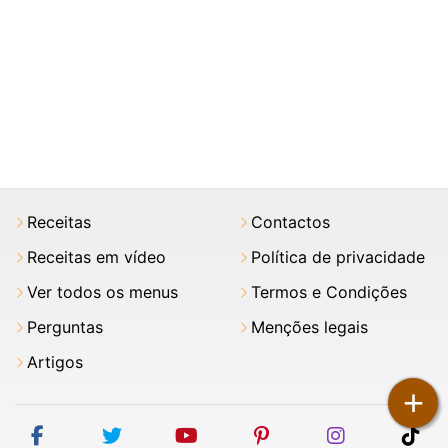
Receitas
Contactos
Receitas em vídeo
Política de privacidade
Ver todos os menus
Termos e Condições
Perguntas
Menções legais
Artigos
+
facebook
twitter
youtube
pinterest
instagram
tik