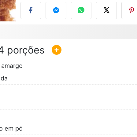
4
o amargo
ida
to em pó