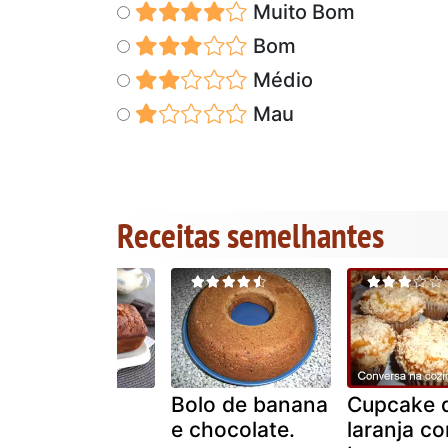
Muito Bom
Bom
Médio
Mau
Receitas semelhantes
Bolo de
Bolo de banana
Cupcake 
chocolate e
e chocolate.
laranja c