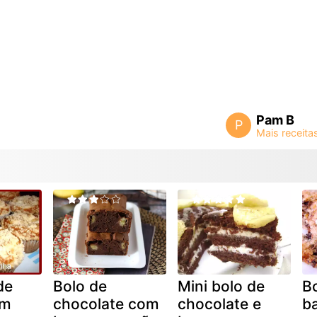
Pam B
P
de
Bolo de
Mini bolo de
B
om
chocolate com
chocolate e
b