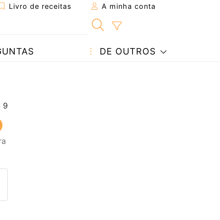
Livro de receitas
A minha conta
GUNTAS
DE OUTROS
ra
eita a um amigo
ta página
 com o autor da receita
ez esta receita? Compartilhe