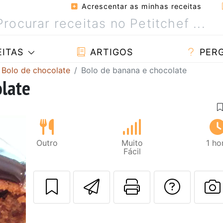
Acrescentar as minhas receitas
ITAS
ARTIGOS
PER
Bolo de chocolate
Bolo de banana e chocolate
olate
Outro
Muito
1 ho
Fácil
Enviar esta rec
Imprima es
Falar
F