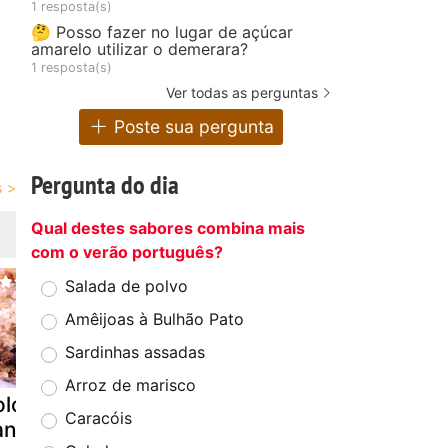
1 resposta(s)
🤔 Posso fazer no lugar de açúcar
amarelo utilizar o demerara?
1 resposta(s)
Ver todas as perguntas
Poste sua pergunta
Pergunta do dia
Qual destes sabores combina mais
com o verão português?
Salada de polvo
Amêijoas à Bulhão Pato
Sardinhas assadas
Arroz de marisco
olo de
Bolo de
Bolo de iog
Caracóis
anana, canela
chocolate e
com crocan