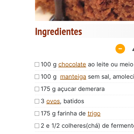
Ingredientes
100 g
chocolate
ao leite ou mei
100 g
manteiga
sem sal, amolec
175 g açucar demerara
3
ovos
, batidos
175 g farinha de
trigo
2 e 1/2 colheres(chá) de fermen