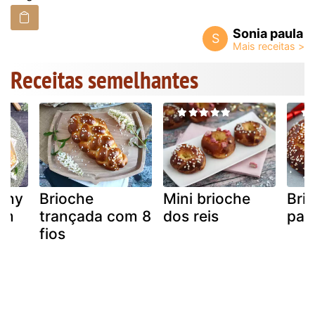
Sonia paula
S
Receitas semelhantes
tchy
Brioche
Mini brioche
Brio
em
trançada com 8
dos reis
pas
fios