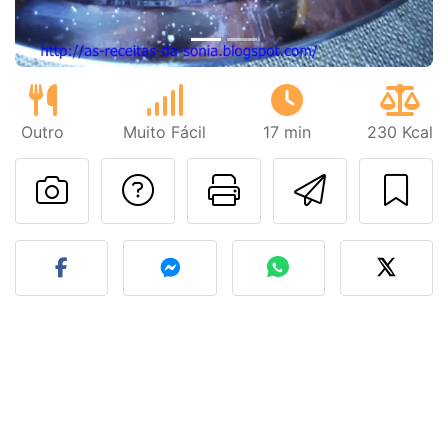
Outro
Muito Fácil
17 min
230 Kcal
Falar com o autor d
Imprima esta
Enviar 
Fez esta receita? Compart