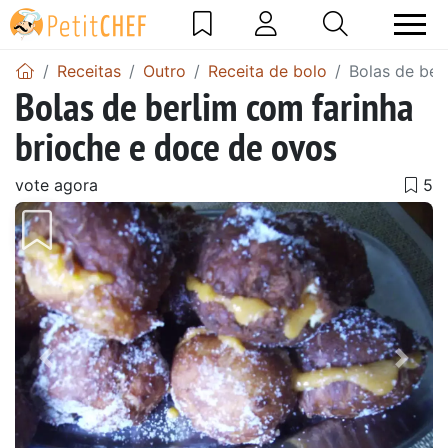
Receitas
Outro
Receita de bolo
Bolas de ber
Bolas de berlim com farinha
brioche e doce de ovos
vote agora
Anterior
Next