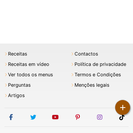
Receitas
Contactos
Receitas em vídeo
Política de privacidade
Ver todos os menus
Termos e Condições
Perguntas
Menções legais
Artigos
+
facebook
twitter
youtube
pinterest
instagram
tik