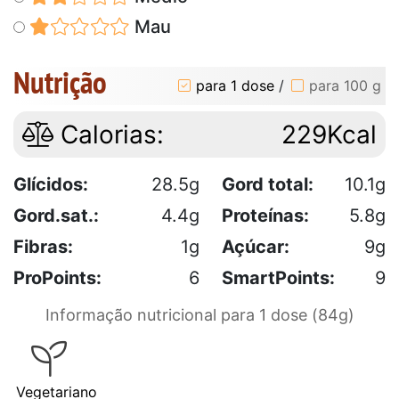
Mau
Nutrição
para 1 dose
/
para 100 g
Calorias:
229Kcal
Glícidos:
28.5g
Gord total:
10.1g
Gord.sat.:
4.4g
Proteínas:
5.8g
Fibras:
1g
Açúcar:
9g
ProPoints:
6
SmartPoints:
9
Informação nutricional para 1 dose (84g)
Vegetariano