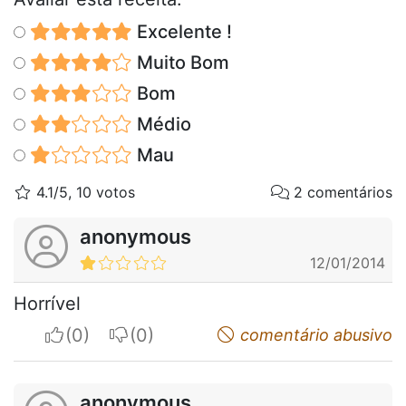
Excelente !
Muito Bom
Bom
Médio
Mau
4.1/5, 10 votos
2 comentários
anonymous
12/01/2014
Horrível
I apreciate
I do not appreciate
comentário abusivo
anonymous