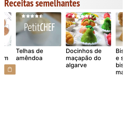
Receitas semelhantes
e
Telhas de
Docinhos de
Bisc
com
amêndoa
maçapão do
e s
algarve
bis
mar