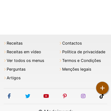
Receitas
Contactos
Receitas em vídeo
Política de privacidade
Ver todos os menus
Termos e Condições
Perguntas
Menções legais
Artigos
+
facebook
twitter
youtube
pinterest
instagram
tik