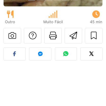
Outro
Muito Fácil
45 min
Falar com o autor d
Imprima esta
Enviar 
Fez esta receita? Compart