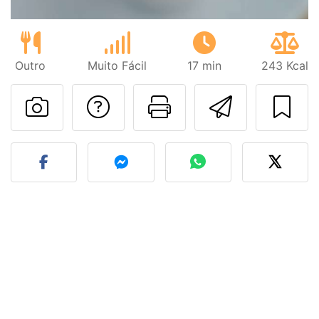
Outro
Muito Fácil
17 min
243 Kcal
Falar com o autor d
Imprima esta
Enviar 
Fez esta receita? Compart