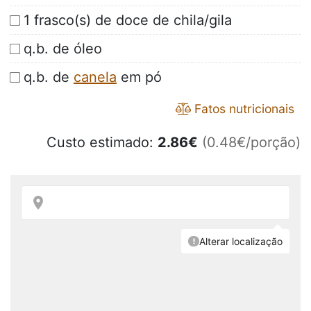
1 frasco(s) de doce de chila/gila
q.b. de óleo
q.b. de
canela
em pó
Fatos nutricionais
Custo estimado:
2.86
€
(0.48€/porção)