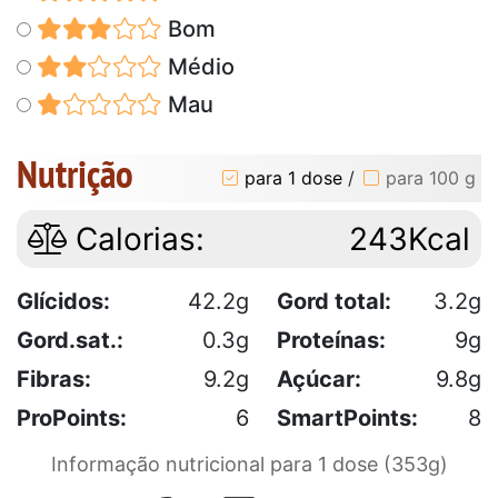
Bom
Médio
Mau
Nutrição
para 1 dose
/
para 100 g
Calorias:
243Kcal
Glícidos:
42.2g
Gord total:
3.2g
Gord.sat.:
0.3g
Proteínas:
9g
Fibras:
9.2g
Açúcar:
9.8g
ProPoints:
6
SmartPoints:
8
Informação nutricional para 1 dose (353g)