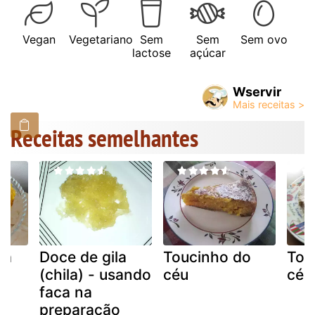
Vegan
Vegetariano
Sem
Sem
Sem ovo
lactose
açúcar
Wservir
Receitas semelhantes
la
Doce de gila
Toucinho do
Tou
(chila) - usando
céu
céu
faca na
preparação