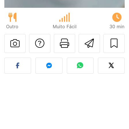
Outro
Muito Fácil
30 min
Falar com o autor d
Imprima esta
Enviar 
Fez esta receita? Compart