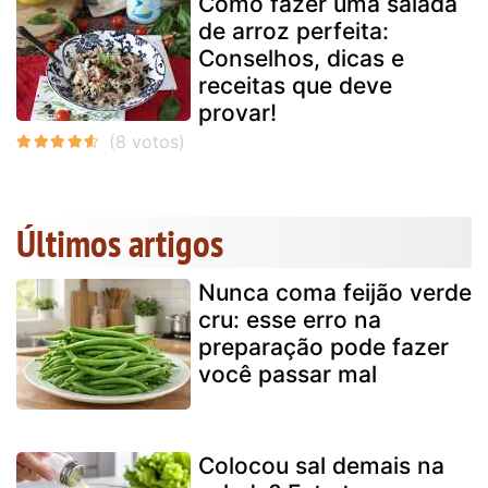
Como fazer uma salada
de arroz perfeita:
Conselhos, dicas e
receitas que deve
provar!
Últimos artigos
Nunca coma feijão verde
cru: esse erro na
preparação pode fazer
você passar mal
Colocou sal demais na