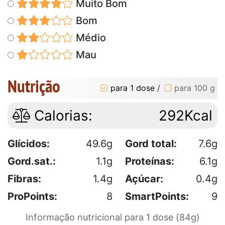
Muito Bom
Bom
Médio
Mau
Nutrição
para 1 dose
/
para 100 g
Calorias:
292Kcal
Glícidos:
49.6g
Gord total:
7.6g
Gord.sat.:
1.1g
Proteínas:
6.1g
Fibras:
1.4g
Açúcar:
0.4g
ProPoints:
8
SmartPoints:
9
Informação nutricional para 1 dose (84g)