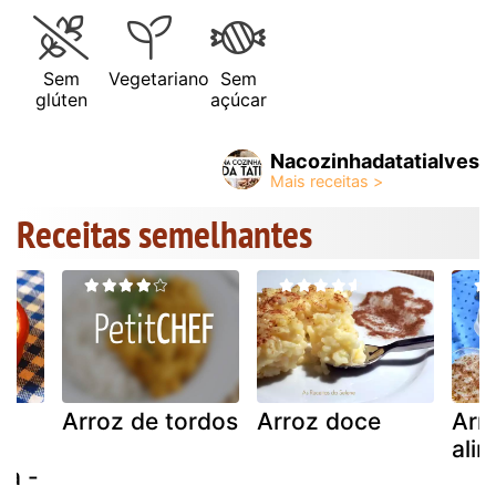
Sem
Vegetariano
Sem
glúten
açúcar
Nacozinhadatatialves
Receitas semelhantes
-
Arroz de tordos
Arroz doce
Arr
ali
ca -