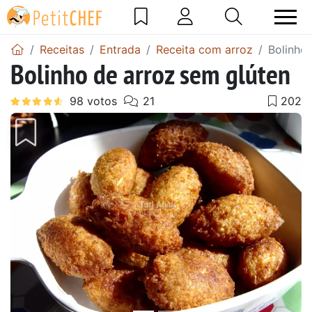
Receitas
Entrada
Receita com arroz
Bolinho
Bolinho de arroz sem glúten
Anterior
Next