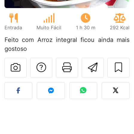
Entrada
Muito Fácil
1 h 30 m
292 Kcal
Feito com Arroz integral ficou ainda mais
gostoso
Falar com o autor d
Imprima esta
Enviar 
Fez esta receita? Compart