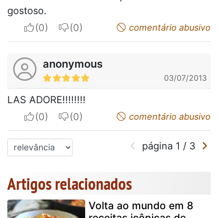
gostoso.
I apreciate
I do not appreciate
comentário abusivo
anonymous
03/07/2013
LAS ADORE!!!!!!!!
I apreciate
I do not appreciate
comentário abusivo
página
1
/
3
Artigos relacionados
Volta ao mundo em 8
receitas icônicas de