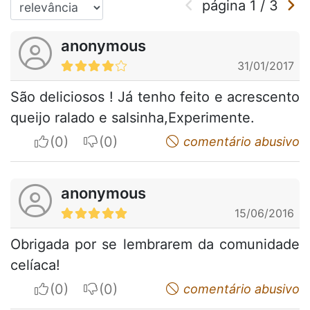
página
1
/
3
anonymous
31/01/2017
São deliciosos ! Já tenho feito e acrescento
queijo ralado e salsinha,Experimente.
I apreciate
I do not appreciate
comentário abusivo
anonymous
15/06/2016
Obrigada por se lembrarem da comunidade
celíaca!
I apreciate
I do not appreciate
comentário abusivo