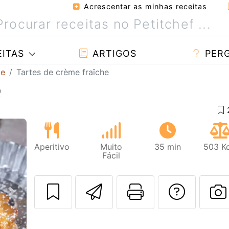
Acrescentar as minhas receitas
ITAS
ARTIGOS
PER
te
Tartes de crème fraîche
e
Aperitivo
Muito
35 min
503 Kc
Fácil
Enviar esta rec
Imprima es
Falar
Next
F