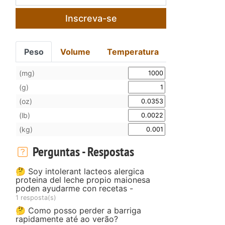
Inscreva-se
Peso
Volume
Temperatura
(mg)
(g)
(oz)
(lb)
(kg)
Perguntas - Respostas
🤔 Soy intolerant lacteos alergica
proteina del leche propio maionesa
poden ayudarme con recetas -
1 resposta(s)
🤔 Como posso perder a barriga
rapidamente até ao verão?