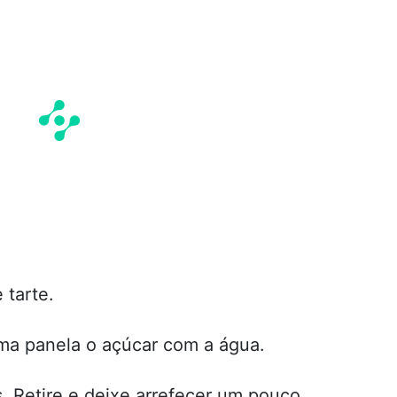
 tarte.
ma panela o açúcar com a água.
. Retire e deixe arrefecer um pouco.