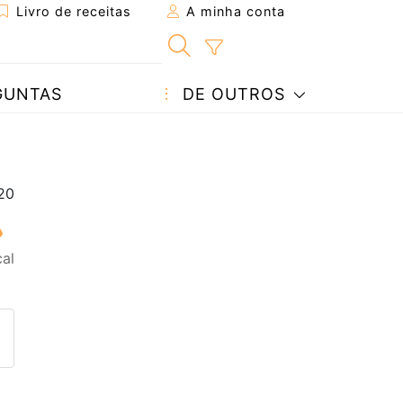
Livro de receitas
A minha conta
GUNTAS
DE OUTROS
al
eita a um amigo
ta página
 com o autor da receita
ez esta receita? Compartilhe