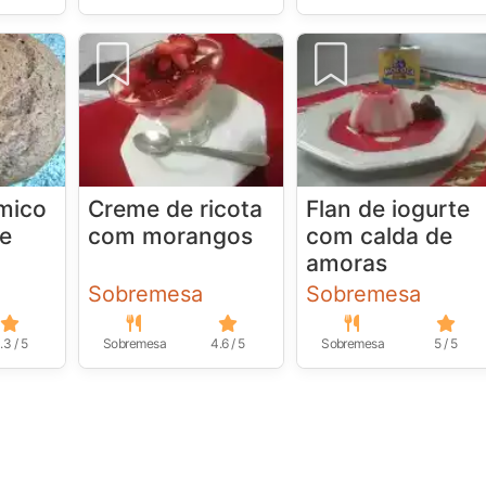
mico
Creme de ricota
Flan de iogurte
te
com morangos
com calda de
amoras
Sobremesa
Sobremesa
.3 / 5
Sobremesa
4.6 / 5
Sobremesa
5 / 5