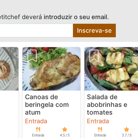
titchef deverá
introduzir o seu email
.
Inscreva-se
Canoas de
Salada de
beringela com
abobrinhas e
atum
tomates
Entrada
Entrada
Entrada
4.5 / 5
Entrada
3.7 / 5