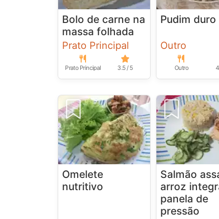
Bolo de carne na
Pudim duro
massa folhada
Prato Principal
Outro
Prato Principal
3.5 / 5
Outro
4
Omelete
Salmão ass
nutritivo
arroz integr
panela de
pressão