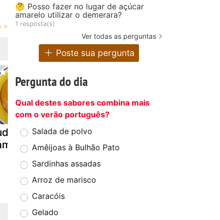
🤔 Posso fazer no lugar de açúcar
amarelo utilizar o demerara?
1 resposta(s)
Ver todas as perguntas
Poste sua pergunta
Pergunta do dia
Qual destes sabores combina mais
com o verão português?
dim de queijo
Pudim de leite
Pudim
Salada de polvo
lamengo
condensado
maravilhos
Amêijoas à Bulhão Pato
com suspiro
leite
Sardinhas assadas
condensad
Arroz de marisco
Caracóis
Gelado