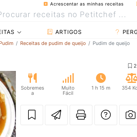
Acrescentar as minhas receitas
ITAS
ARTIGOS
PER
 Pudim
Receitas de pudim de queijo
Pudim de queijo
Sobremes
Muito
1 h 15 m
354 Kc
a
Fácil
Enviar esta rec
Imprima es
Falar
F