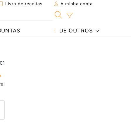
Livro de receitas
A minha conta
GUNTAS
DE OUTROS
al
eita a um amigo
ta página
 com o autor da receita
ez esta receita? Compartilhe