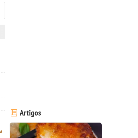
Artigos
s