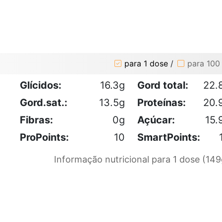
para 1 dose
/
para 100
Glícidos:
16.3g
Gord total:
22.
Gord.sat.:
13.5g
Proteínas:
20.
Fibras:
0g
Açúcar:
15.
ProPoints:
10
SmartPoints:
Informação nutricional para 1 dose (149