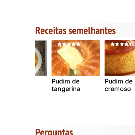
Receitas semelhantes
Pudim de
Pudim de
Pudim de l
canela
tangerina
cremoso
Perguntas