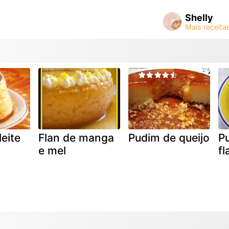
Shelly
eite
Flan de manga
Pudim de queijo
Pu
e mel
f