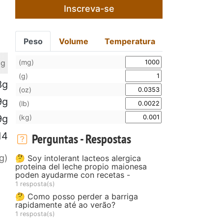
Inscreva-se
Peso
Volume
Temperatura
(mg)
 g
(g)
8g
(oz)
9g
(lb)
(kg)
9g
14
Perguntas - Respostas
g)
🤔 Soy intolerant lacteos alergica
proteina del leche propio maionesa
poden ayudarme con recetas -
1 resposta(s)
🤔 Como posso perder a barriga
rapidamente até ao verão?
1 resposta(s)