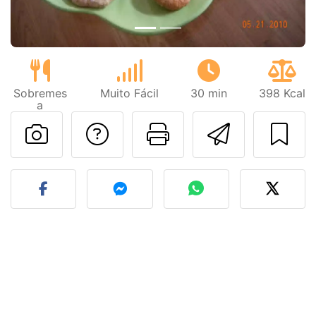
Sobremes
Muito Fácil
30 min
398 Kcal
a
Falar com o autor d
Imprima esta
Enviar 
Fez esta receita? Compart