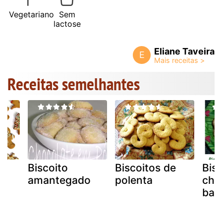
Vegetariano
Sem
lactose
Eliane Taveira
E
Receitas semelhantes
e
Biscoito
Biscoitos de
Bis
amantegado
polenta
chá
e
bau