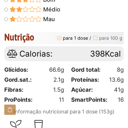
Médio
Mau
Nutrição
para 1 dose
/
para 100 g
Calorias:
398Kcal
Glícidos:
66.6g
Gord total:
8g
Gord.sat.:
2.1g
Proteínas:
13.6g
Fibras:
1.5g
Açúcar:
41g
ProPoints:
11
SmartPoints:
16
Informação nutricional para 1 dose (153g)