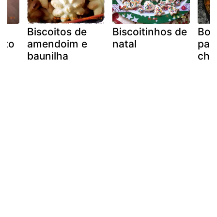
Biscoitos de
Biscoitinhos de
Bol
oito
amendoim e
natal
par
baunilha
chá