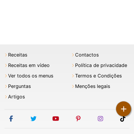
Receitas
Contactos
Receitas em vídeo
Política de privacidade
Ver todos os menus
Termos e Condições
Perguntas
Menções legais
Artigos
+
facebook
twitter
youtube
pinterest
instagram
tik