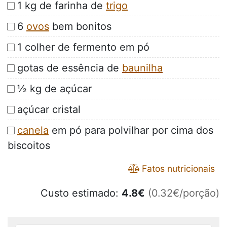
1 kg de farinha de
trigo
6
ovos
bem bonitos
1 colher de fermento em pó
gotas de essência de
baunilha
½ kg de açúcar
açúcar cristal
canela
em pó para polvilhar por cima dos
biscoitos
Fatos nutricionais
Custo estimado:
4.8
€
(0.32€/porção)