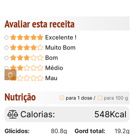
Avaliar esta receita
Excelente !
Muito Bom
Bom
Médio
Mau
Nutrição
para 1 dose
/
para 100 g
Calorias:
548Kcal
Glícidos:
80.8g
Gord total:
19.2g