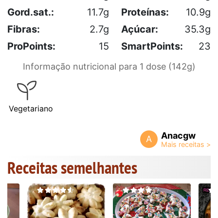
Gord.sat.:
11.7g
Proteínas:
10.9g
Fibras:
2.7g
Açúcar:
35.3g
ProPoints:
15
SmartPoints:
23
Informação nutricional para 1 dose (142g)
Vegetariano
Anacgw
A
Receitas semelhantes