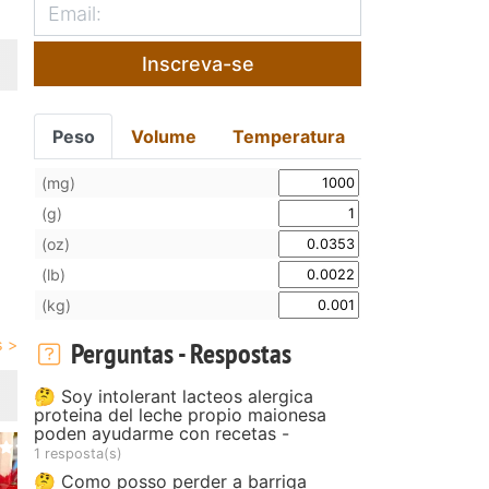
Inscreva-se
Peso
Volume
Temperatura
(mg)
(g)
(oz)
(lb)
(kg)
Perguntas - Respostas
🤔 Soy intolerant lacteos alergica
proteina del leche propio maionesa
poden ayudarme con recetas -
1 resposta(s)
🤔 Como posso perder a barriga