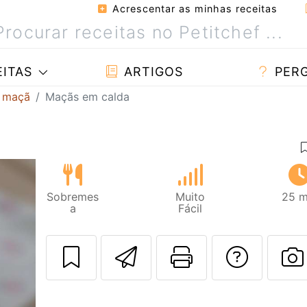
Acrescentar as minhas receitas
ITAS
ARTIGOS
PER
m maçã
Maçãs em calda
Sobremes
Muito
25 m
a
Fácil
Enviar esta rec
Imprima es
Falar
F