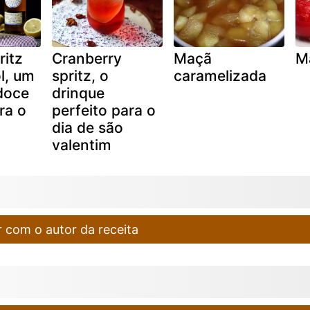
ritz
Cranberry
Maçã
M
l, um
spritz, o
caramelizada
doce
drinque
ara o
perfeito para o
dia de são
valentim
 com o autor da receita