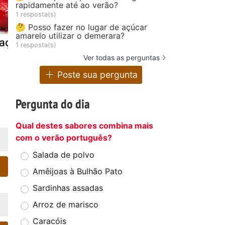
rapidamente até ao verão?
1 resposta(s)
🤔 Posso fazer no lugar de açúcar
amarelo utilizar o demerara?
açã do amor
Delícia de maçã
Doce de
1 resposta(s)
dióspiros e
Ver todas as perguntas
maçãs
Poste sua pergunta
Pergunta do dia
Qual destes sabores combina mais
com o verão português?
Salada de polvo
Amêijoas à Bulhão Pato
Sardinhas assadas
Arroz de marisco
Caracóis