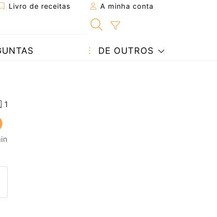
Livro de receitas
A minha conta
GUNTAS
DE OUTROS
in
eita a um amigo
ta página
 com o autor da receita
ez esta receita? Compartilhe