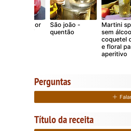
Maçã do amor
São joão -
Martini sp
do petitchef
quentão
sem álcoo
coquetel 
e floral p
aperitivo
Perguntas
Falar
Título da receita