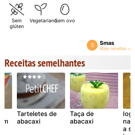
Sem
Vegetariano
Sem ovo
glúten
Smas
S
Receitas semelhantes
Tarteletes de
Taça de
Iogu
com
abacaxi
abacaxi
na i
a s