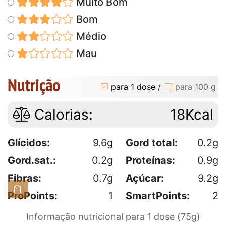
Muito Bom
Bom
Médio
Mau
Nutrição
para 1 dose
/
para 100 g
Calorias:
18Kcal
Glícidos:
9.6g
Gord total:
0.2g
Gord.sat.:
0.2g
Proteínas:
0.9g
Fibras:
0.7g
Açúcar:
9.2g
ProPoints:
1
SmartPoints:
2
Informação nutricional para 1 dose (75g)