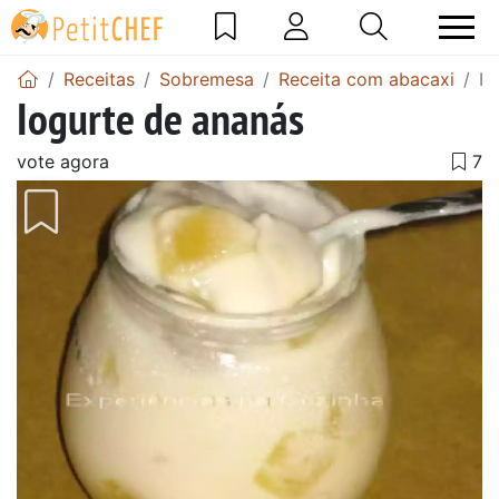
Receitas
Sobremesa
Receita com abacaxi
Io
Iogurte de ananás
vote agora