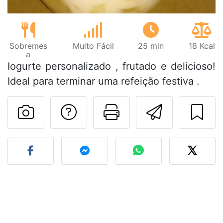
Sobremes
Muito Fácil
25 min
18 Kcal
a
Iogurte personalizado , frutado e delicioso!
Ideal para terminar uma refeição festiva .
Falar com o autor d
Imprima esta
Enviar 
Fez esta receita? Compart