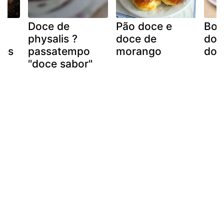
Doce de
Pão doce e
Bol
physalis ?
doce de
doc
zes
passatempo
morango
doc
"doce sabor"