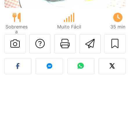
Sobremes
Muito Fácil
35 min
a
Falar com o autor d
Imprima esta
Enviar 
Fez esta receita? Compart