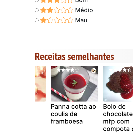
Médio
Mau
Receitas semelhantes
Pudim de
Panna cotta ao
Bolo de
sêmola de
coulis de
chocolate
baunilha e
framboesa
mfp com
framboesa
compota 