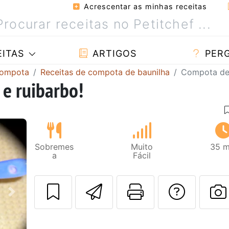
Acrescentar as minhas receitas
ITAS
ARTIGOS
PER
compota
Receitas de compota de baunilha
Compota de 
e ruibarbo!
Sobremes
Muito
35 m
a
Fácil
Enviar esta rec
Imprima es
Falar
Next
F