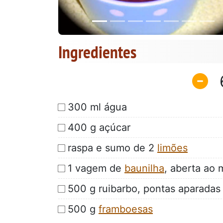
Ingredientes
300 ml água
400 g açúcar
raspa e sumo de 2
limões
1 vagem de
baunilha
, aberta ao
500 g ruibarbo, pontas aparadas
500 g
framboesas