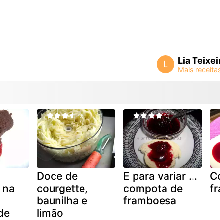
Lia Teixei
L
Doce de
E para variar ...
C
 na
courgette,
compota de
f
baunilha e
framboesa
de
limão