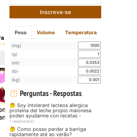
Inscreva-se
Peso
Volume
Temperatura
ra
(mg)
(g)
(oz)
(lb)
(kg)
Perguntas - Respostas
🤔 Soy intolerant lacteos alergica
ompota de
Compota de
Compota d
proteina del leche propio maionesa
poden ayudarme con recetas -
ramboesa
castanhas...
kiwi com
1 resposta(s)
hummmmm!
baunilha - d
🤔 Como posso perder a barriga
verde
rapidamente até ao verão?