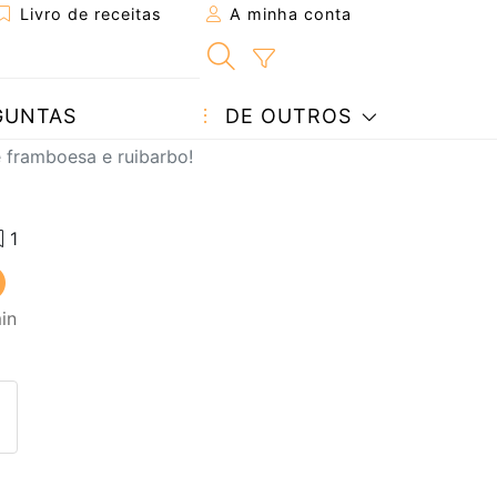
Livro de receitas
A minha conta
GUNTAS
DE OUTROS
framboesa e ruibarbo!
in
eita a um amigo
ta página
 com o autor da receita
ez esta receita? Compartilhe