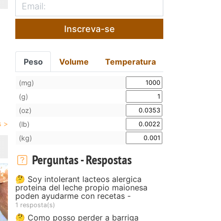
Inscreva-se
Peso
Volume
Temperatura
(mg)
(g)
(oz)
(lb)
(kg)
Perguntas - Respostas
🤔 Soy intolerant lacteos alergica
proteina del leche propio maionesa
poden ayudarme con recetas -
1 resposta(s)
🤔 Como posso perder a barriga