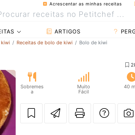
Acrescentar as minhas receitas
ITAS
ARTIGOS
PER
 kiwi
Receitas de bolo de kiwi
Bolo de kiwi
Sobremes
Muito
40 m
a
Fácil
Enviar esta rec
Imprima es
Falar
Next
F