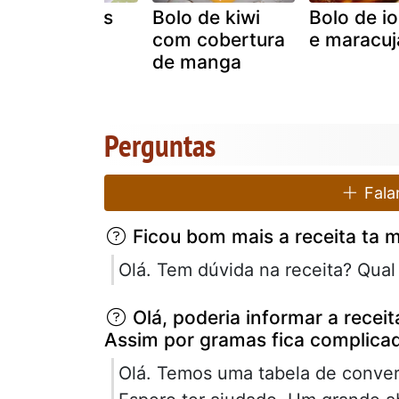
Bolo de kiwis
Bolo de kiwi
Bolo de i
com cobertura
e maracuj
de manga
Perguntas
Falar
Ficou bom mais a receita ta m
Olá. Tem dúvida na receita? Qua
Olá, poderia informar a recei
Assim por gramas fica complica
Olá. Temos uma tabela de convers