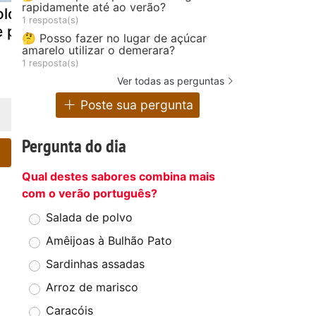
rapidamente até ao verão?
lo fofíssimo
Bolo rei
Bolo de lar
1 resposta(s)
e ponkan
- sidul
🤔 Posso fazer no lugar de açúcar
amarelo utilizar o demerara?
1 resposta(s)
Ver todas as perguntas
Poste sua pergunta
Pergunta do dia
Qual destes sabores combina mais
com o verão português?
Salada de polvo
Amêijoas à Bulhão Pato
Sardinhas assadas
Arroz de marisco
Caracóis