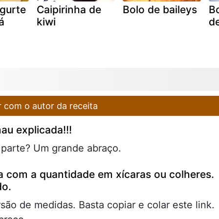
ogurte
Caipirinha de
Bolo de baileys
Bo
á
kiwi
d
 com o autor da receita
au explicada!!!
l parte? Um grande abraço.
ta com a quantidade em xícaras ou colheres.
do.
ão de medidas. Basta copiar e colar este link.