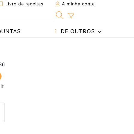
Livro de receitas
A minha conta
GUNTAS
DE OUTROS
in
eita a um amigo
ta página
 com o autor da receita
ez esta receita? Compartilhe