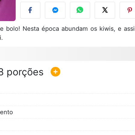
e bolo! Nesta época abundam os kiwis, e ass
i.
8
ento