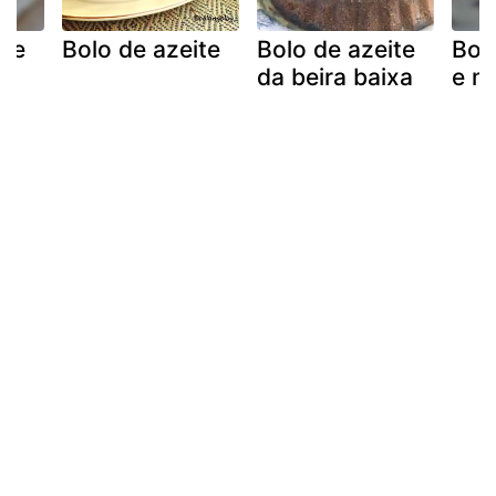
ite
Bolo de azeite
Bolo de azeite
Bol
da beira baixa
e m