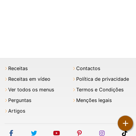
Receitas
Contactos
Receitas em vídeo
Política de privacidade
Ver todos os menus
Termos e Condições
Perguntas
Menções legais
Artigos
+
facebook
twitter
youtube
pinterest
instagram
tik