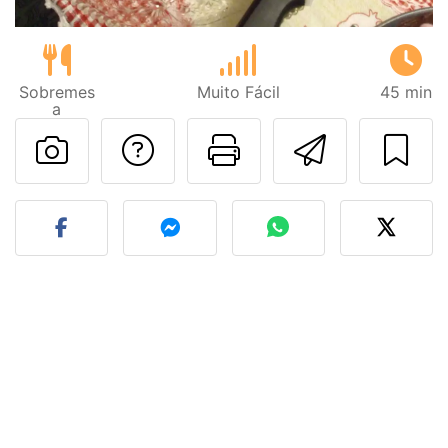
Sobremes
Muito Fácil
45 min
a
Falar com o autor d
Imprima esta
Enviar 
Fez esta receita? Compart