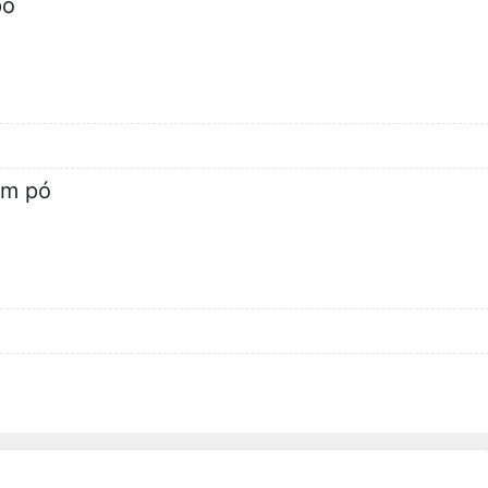
pó
m pó