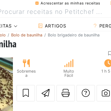
Acrescentar as minhas receitas
ITAS
ARTIGOS
PER
olo
Bolo de baunilha
Bolo brigadeiro de baunilha
nilha
Sobremes
Muito
1 h 
a
Fácil
Enviar esta rec
Imprima es
Falar
F