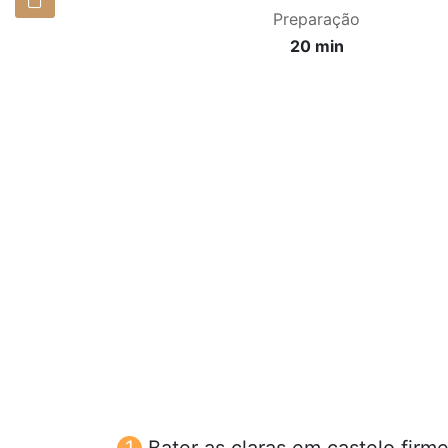
Preparação
20 min
Bater as claras em castelo firm