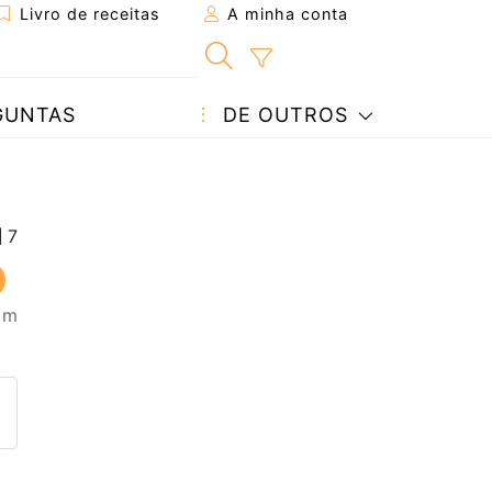
Livro de receitas
A minha conta
GUNTAS
DE OUTROS
5 m
eita a um amigo
ta página
 com o autor da receita
ez esta receita? Compartilhe