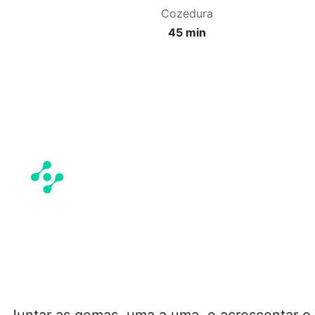
Cozedura
45 min
e. Juntar as gemas, uma a uma, e acrescentar o