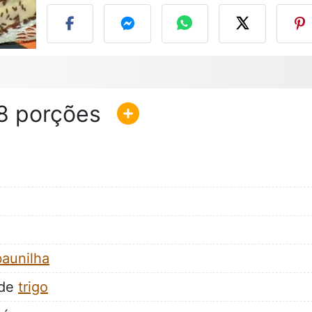
8
baunilha
 de
trigo