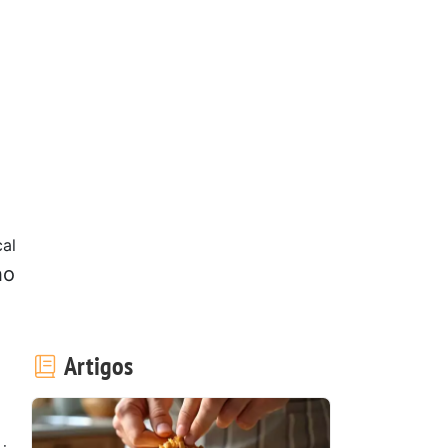
al
ho
Artigos