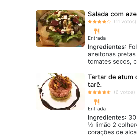
Salada com azei
Entrada
Ingredientes
: Fo
azeitonas pretas
tomates secos, c
Tartar de atum 
tarê.
Entrada
Ingredientes
: 3
½ limão 2 colher
corações de alca