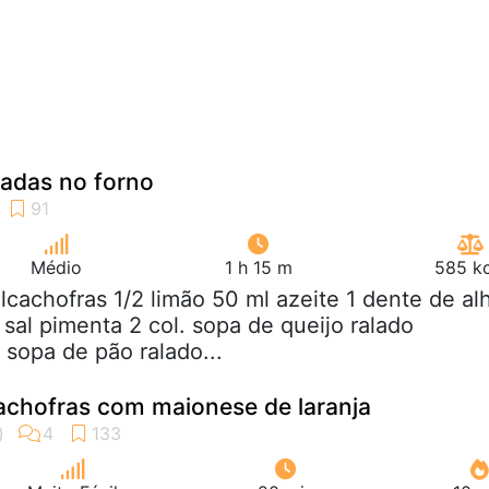
sadas no forno
Médio
1 h 15 m
585 kc
alcachofras 1/2 limão 50 ml azeite 1 dente de al
 sal pimenta 2 col. sopa de queijo ralado
 sopa de pão ralado...
achofras com maionese de laranja