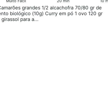
Muito Fácil
20 min
10 m
Camarões grandes 1/2 alcachofra 70/80 gr de
ento biológico (10g) Curry em pó 1 ovo 120 gr
girassol para a...