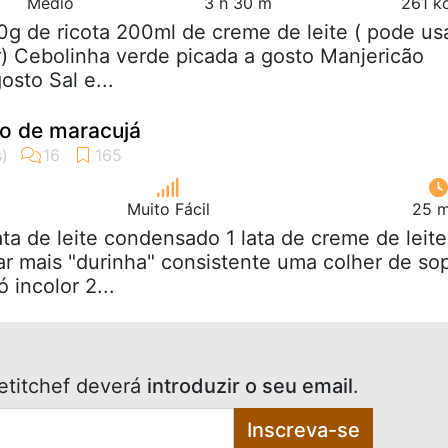
Médio
3 h 30 m
261 k
0g de ricota 200ml de creme de leite ( pode us
ir) Cebolinha verde picada a gosto Manjericão
osto Sal e...
so de maracujá
Muito Fácil
25 m
lata de leite condensado 1 lata de creme de leite
car mais "durinha" consistente uma colher de so
 incolor 2...
etitchef deverá
introduzir o seu email
.
Inscreva-se