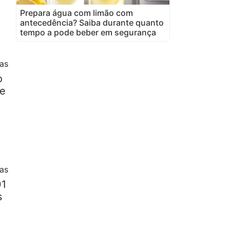
Prepara água com limão com
antecedência? Saiba durante quanto
tempo a pode beber em segurança
as
o
de
as
01
s