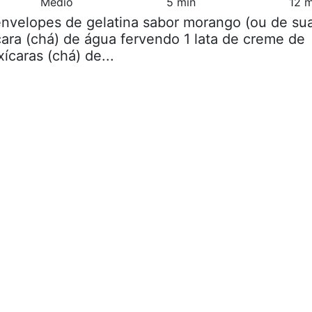
Médio
5 min
12 m
envelopes de gelatina sabor morango (ou de su
ícara (chá) de água fervendo 1 lata de creme de
xícaras (chá) de...