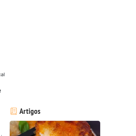
al
e
Artigos