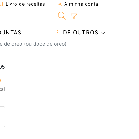
Livro de receitas
A minha conta
GUNTAS
DE OUTROS
 de oreo (ou doce de oreo)
al
eita a um amigo
ta página
 com o autor da receita
ez esta receita? Compartilhe