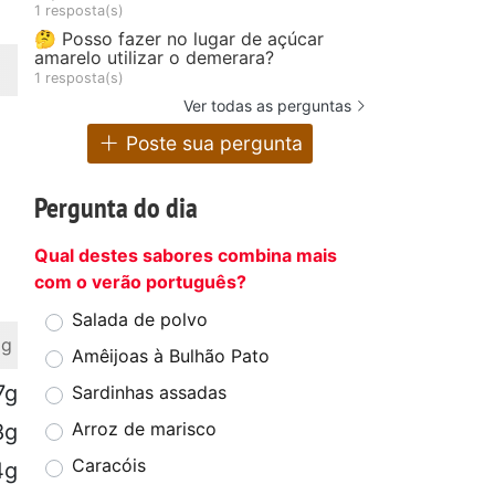
1 resposta(s)
🤔 Posso fazer no lugar de açúcar
amarelo utilizar o demerara?
1 resposta(s)
Ver todas as perguntas
Poste sua pergunta
Pergunta do dia
Qual destes sabores combina mais
com o verão português?
Salada de polvo
 g
Amêijoas à Bulhão Pato
7g
Sardinhas assadas
Arroz de marisco
8g
Caracóis
4g