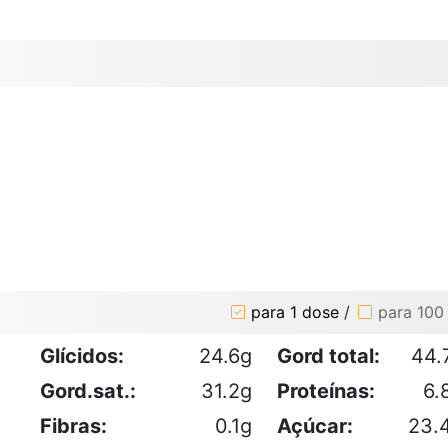
para 1 dose
/
para 100
Glícidos:
24.6g
Gord total:
44.
Gord.sat.:
31.2g
Proteínas:
6.
Fibras:
0.1g
Açúcar:
23.