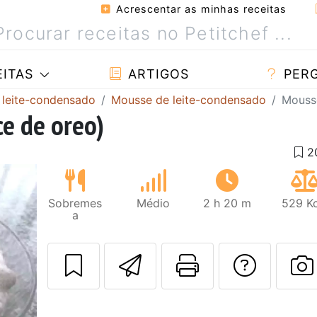
Acrescentar as minhas receitas
ITAS
ARTIGOS
PER
 leite-condensado
Mousse de leite-condensado
Mousse
e de oreo)
Sobremes
Médio
2 h 20 m
529 Kc
a
Enviar esta rec
Imprima es
Falar
F