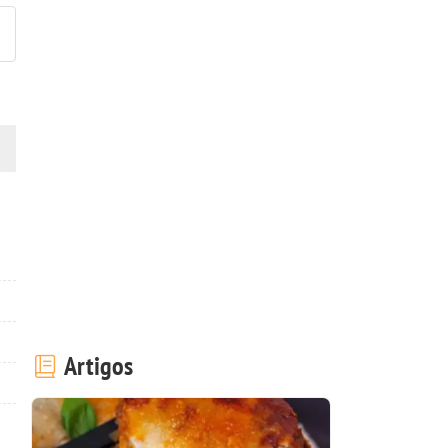
!
Artigos