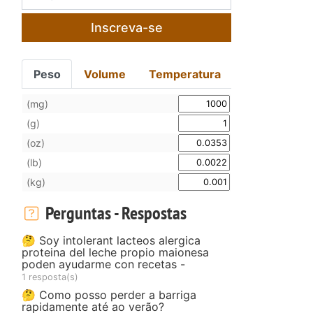
Inscreva-se
Peso
Volume
Temperatura
(mg)
(g)
(oz)
(lb)
(kg)
Perguntas - Respostas
🤔 Soy intolerant lacteos alergica
proteina del leche propio maionesa
poden ayudarme con recetas -
1 resposta(s)
🤔 Como posso perder a barriga
rapidamente até ao verão?