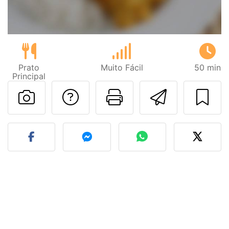
Prato
Muito Fácil
50 min
Principal
Falar com o autor d
Imprima esta
Enviar 
Fez esta receita? Compart