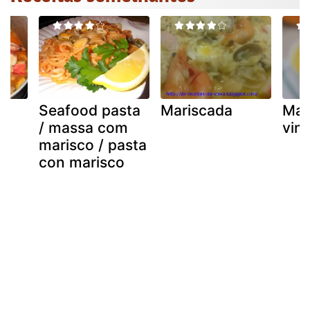
e
Seafood pasta
Mariscada
Mar
/ massa com
vin
marisco / pasta
con marisco