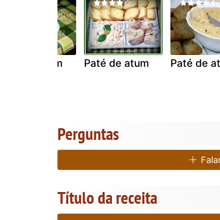
Paté de atum
Paté de atum
Paté de a
Perguntas
Falar
Título da receita