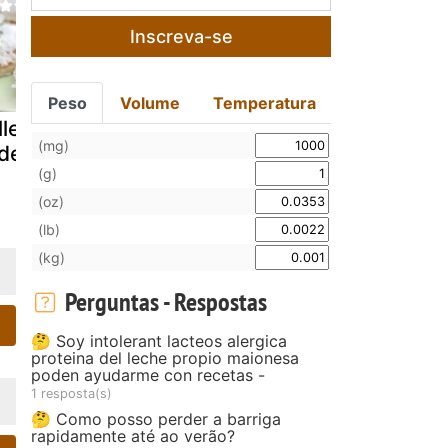
Inscreva-se
Peso
Volume
Temperatura
llettes - patê/
Semana dos
Patê de at
(mg)
 de atum
patês - paté de
com pickle
(g)
atum
(oz)
(lb)
(kg)
Perguntas - Respostas
🤔 Soy intolerant lacteos alergica
proteina del leche propio maionesa
poden ayudarme con recetas -
1 resposta(s)
🤔 Como posso perder a barriga
rapidamente até ao verão?