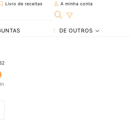
Livro de receitas
A minha conta
GUNTAS
DE OUTROS
in
eita a um amigo
ta página
 com o autor da receita
ez esta receita? Compartilhe