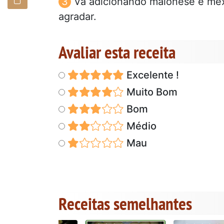
Vá adicionando maionese e mexe
agradar.
Avaliar esta receita
Excelente !
Muito Bom
Bom
Médio
Mau
Receitas semelhantes