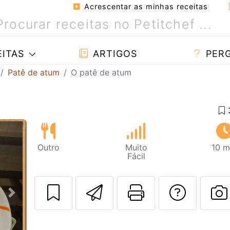
Acrescentar as minhas receitas
ITAS
ARTIGOS
PER
Patê de atum
O patê de atum
Outro
Muito
10 m
Fácil
Enviar esta rec
Imprima es
Falar
Next
F