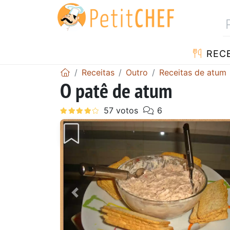
RECE
Receitas
Outro
Receitas de atum
O patê de atum
Anterior