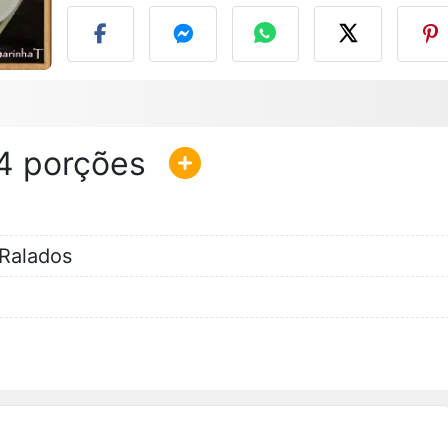
4
 Ralados