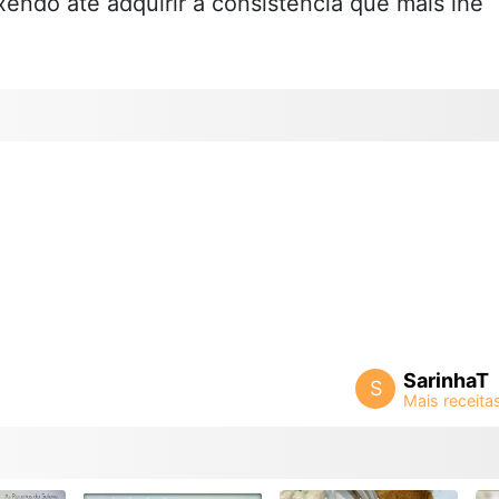
ndo até adquirir a consistência que mais lhe
SarinhaT
S