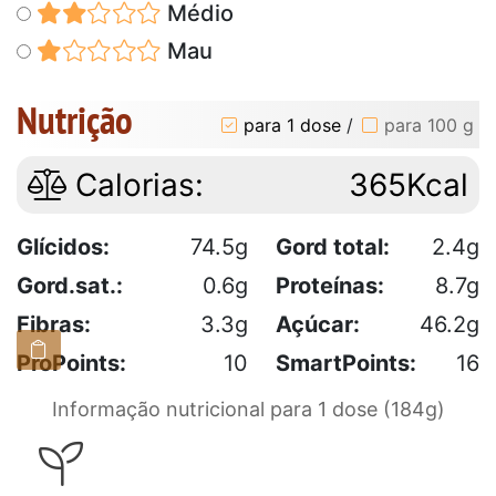
Médio
Mau
Nutrição
para 1 dose
/
para 100 g
Calorias:
365Kcal
Glícidos:
74.5g
Gord total:
2.4g
Gord.sat.:
0.6g
Proteínas:
8.7g
Fibras:
3.3g
Açúcar:
46.2g
ProPoints:
10
SmartPoints:
16
Informação nutricional para 1 dose (184g)