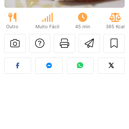
Outro
Muito Fácil
45 min
365 Kcal
Falar com o autor d
Imprima esta
Enviar 
Fez esta receita? Compart