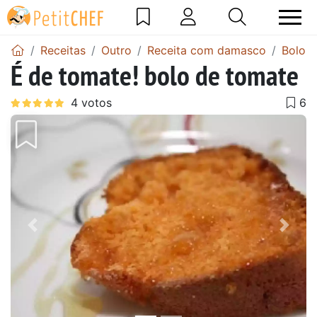
Receitas
Outro
Receita com damasco
Bolo 
É de tomate! bolo de tomate
Anterior
Next