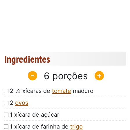
Ingredientes
6
2 ½ xícaras de
tomate
maduro
2
ovos
1 xícara de açúcar
1 xícara de farinha de
trigo