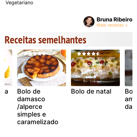
Vegetariano
Bruna Ribeiro
Receitas semelhantes
ata
Bolo de
Bolo de natal
Bol
damasco
amê
e
/alperce
dam
e
simples e
caramelizado