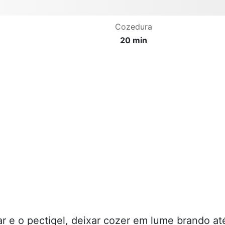
Cozedura
20 min
 e o pectigel, deixar cozer em lume brando at