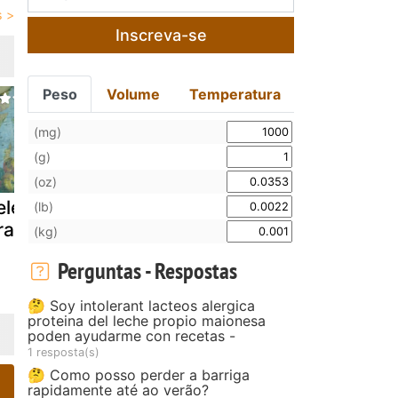
Inscreva-se
Peso
Volume
Temperatura
(mg)
(g)
(oz)
léia de
Geleia de
Geléia de
(lb)
ranja kinkan
damasco
abacaxi e
(kg)
caseira
mamão
Perguntas - Respostas
(alperce)
🤔 Soy intolerant lacteos alergica
proteina del leche propio maionesa
poden ayudarme con recetas -
1 resposta(s)
🤔 Como posso perder a barriga
rapidamente até ao verão?