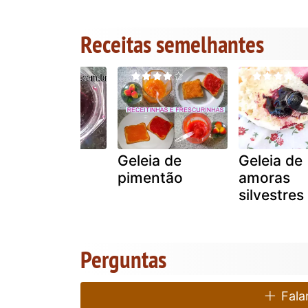
Receitas semelhantes
Geléia de
Geleia de
Geleia de
jabuticaba
pimentão
amoras
silvestres
Perguntas
Falar