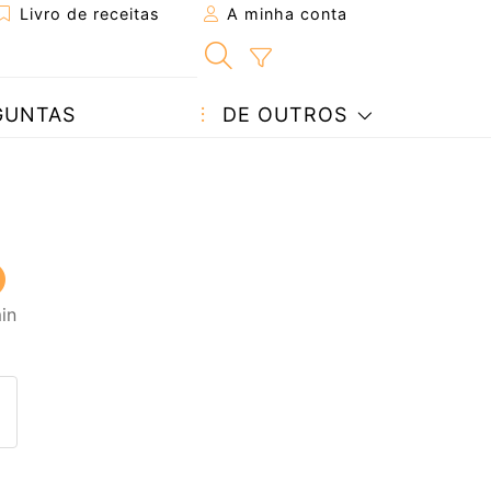
Livro de receitas
A minha conta
GUNTAS
DE OUTROS
in
eita a um amigo
ta página
 com o autor da receita
ez esta receita? Compartilhe