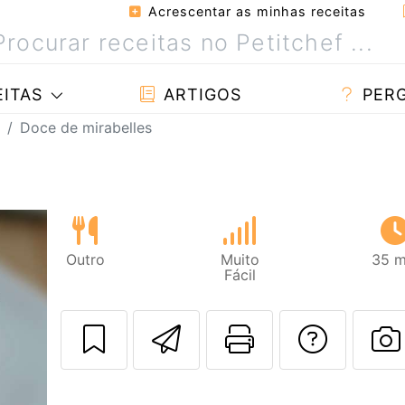
Acrescentar as minhas receitas
ITAS
ARTIGOS
PER
Doce de mirabelles
Outro
Muito
35 m
Fácil
Enviar esta rec
Imprima es
Falar
F