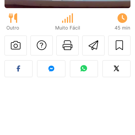
Outro
Muito Fácil
45 min
Falar com o autor d
Imprima esta
Enviar 
Fez esta receita? Compart