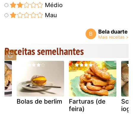
Médio
Mau
Bela duarte
B
Receitas semelhantes
Bolas de berlim
Farturas (de
Sco
feira)
iog