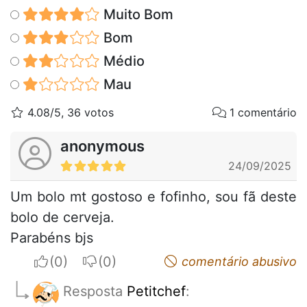
Muito Bom
Bom
Médio
Mau
4.08/5, 36 votos
1 comentário
anonymous
24/09/2025
Um bolo mt gostoso e fofinho, sou fã deste
bolo de cerveja.
Parabéns bjs
I apreciate
I do not appreciate
comentário abusivo
Resposta
Petitchef
: