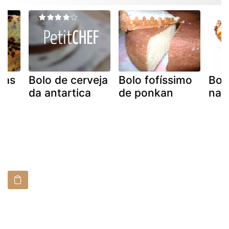
ras
Bolo de cerveja
Bolo fofíssimo
Bolo
da antartica
de ponkan
nac