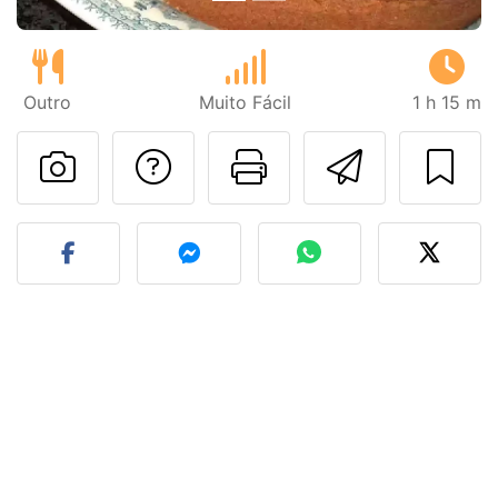
Outro
Muito Fácil
1 h 15 m
Falar com o autor d
Imprima esta
Enviar 
Fez esta receita? Compart