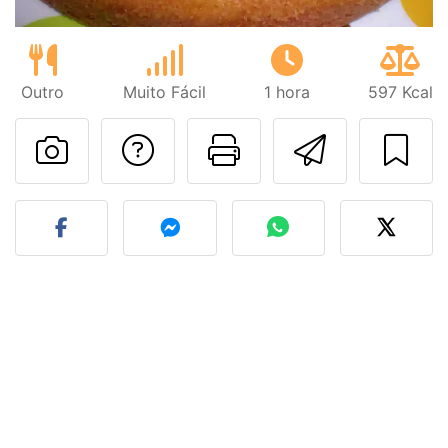
Outro
Muito Fácil
1 hora
597 Kcal
Falar com o autor d
Imprima esta
Enviar 
Fez esta receita? Compart