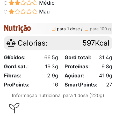
Médio
Mau
Nutrição
para 1 dose
/
para 100 g
Calorias:
597Kcal
Glícidos:
66.5g
Gord total:
31.4g
Gord.sat.:
19.3g
Proteínas:
9.8g
Fibras:
2.9g
Açúcar:
41.9g
ProPoints:
16
SmartPoints:
27
Informação nutricional para 1 dose (220g)