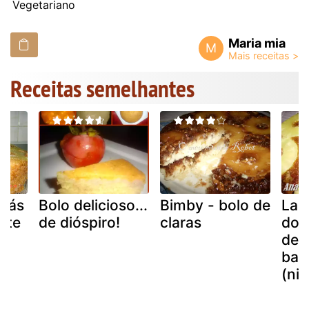
Vegetariano
Maria mia
M
Receitas semelhantes
anás
Bolo delicioso...
Bimby - bolo de
Lan
ate
de dióspiro!
claras
dom
de 
bai
(nig