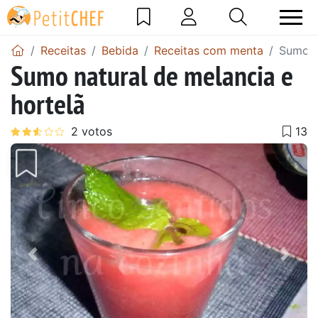
Receitas
Bebida
Receitas com menta
Sumo n
Sumo natural de melancia e
hortelã
Anterior
Next