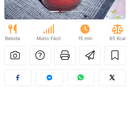
Bebida
Muito Fácil
15 min
85 Kcal
Falar com o autor d
Imprima esta
Enviar 
Fez esta receita? Compart