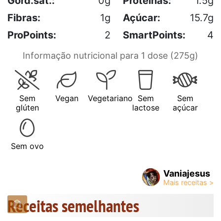
Gord.sat.:
0g
Proteínas:
1.5g
Fibras:
1g
Açúcar:
15.7g
ProPoints:
2
SmartPoints:
4
Informação nutricional para 1 dose (275g)
Sem
Vegan
Vegetariano
Sem
Sem
glúten
lactose
açúcar
Sem ovo
Vaniajesus
Receitas semelhantes