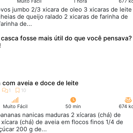
Muito Fácil
1 hora
677 kc
ovos jumbo 2/3 xicara de oleo 3 xicaras de leite
heias de queijo ralado 2 xicaras de farinha de
farinha de...
 casca fosse mais útil do que você pensava?
!
com aveia e doce de leite
Muito Fácil
50 min
674 kc
bananas nanicas maduras 2 xícaras (chá) de
1 xícara (chá) de aveia em flocos finos 1/4 de
çúcar 200 g de...