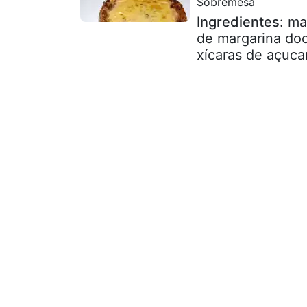
Sobremesa
Ingredientes
: ma
de margarina do
xícaras de açucar