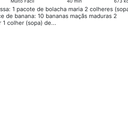
Muito Fácil
40 min
673 kc
ssa: 1 pacote de bolacha maria 2 colheres (sop
ce de banana: 10 bananas maçãs maduras 2
 1 colher (sopa) de...