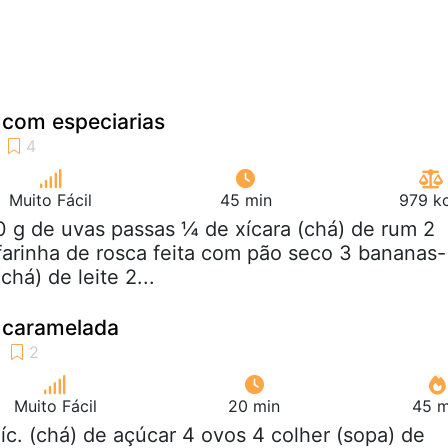
 com especiarias
Muito Fácil
45 min
979 kc
0 g de uvas passas ¼ de xícara (chá) de rum 2
 farinha de rosca feita com pão seco 3 bananas-
chá) de leite 2...
 caramelada
Muito Fácil
20 min
45 m
xíc. (chá) de açúcar 4 ovos 4 colher (sopa) de