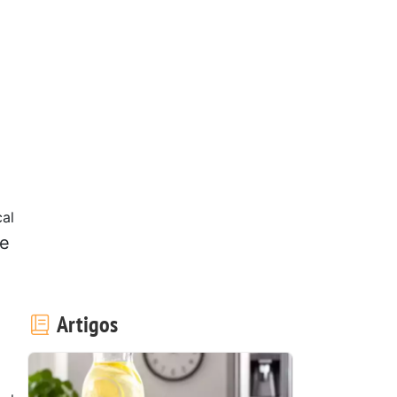
al
de
Artigos