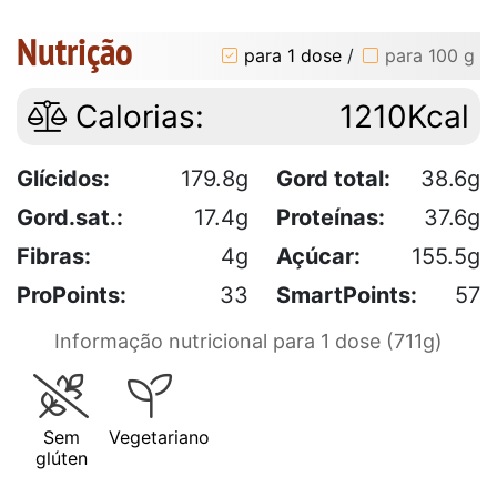
Nutrição
para 1 dose
/
para 100 g
Calorias:
1210Kcal
Glícidos:
179.8g
Gord total:
38.6g
Gord.sat.:
17.4g
Proteínas:
37.6g
Fibras:
4g
Açúcar:
155.5g
ProPoints:
33
SmartPoints:
57
Informação nutricional para 1 dose (711g)
Sem
Vegetariano
glúten