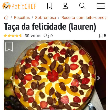
Receitas
Sobremesa
Receita com leite-conden
Taça da felicidade (lauren)
Anterior
Next