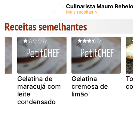
Culinarista Mauro Rebelo
Receitas semelhantes
ce
Gelatina de
Gelatina
Tor
m
maracujá com
cremosa de
com
leite
limão
condensado