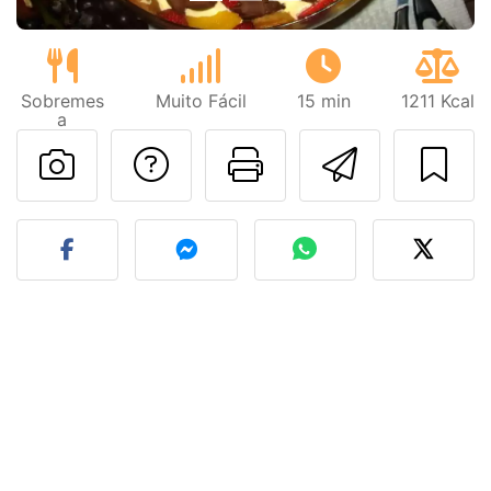
Sobremes
Muito Fácil
15 min
1211 Kcal
a
Falar com o autor d
Imprima esta
Enviar 
Fez esta receita? Compart