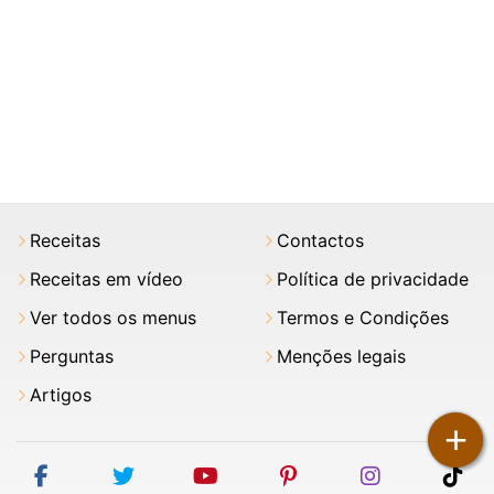
Receitas
Contactos
Receitas em vídeo
Política de privacidade
Ver todos os menus
Termos e Condições
Perguntas
Menções legais
Artigos
+
facebook
twitter
youtube
pinterest
instagram
tik